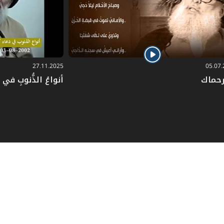
27.11.2025
05.07
رحماك
أنواعُ الذُّنوبِ في دُ