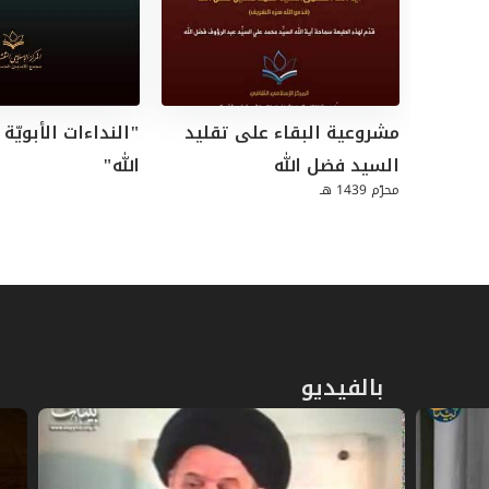
مشروعية البقاء على تقليد
"النداءات الأبويّة
السيد فضل الله
الله"
محرّم 1439 هـ
بالفيديو