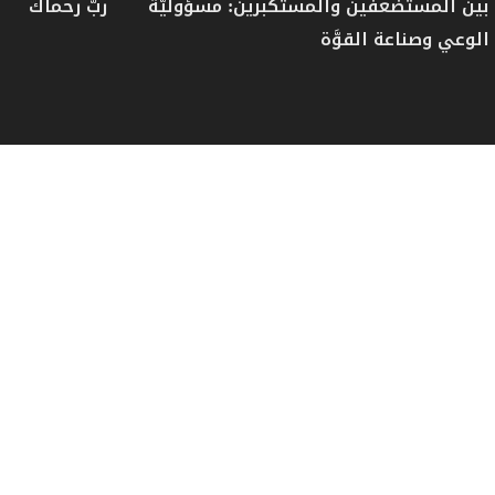
بين المستضعفين والمستكبرين: مسؤوليَّة
ربّ رحماك
الوعي وصناعة القوَّة
- لم أُفتِ إلاّ بقتال إسرائيل
- تخطيط للفتنة
- شكر لإمام الأُمّة
- صوت الفتنة
- ضرورة إيجاد قواعد مشتركة
- المسألة في جوّ الخطر
- مواجهة حرب الإشاعات
- يُراد إسقاط روحيّة الإيمان
- الفتنة نتيجة لضعف المواقع
- اتّقوا الله في الهجمة الإعلامية الشرسة