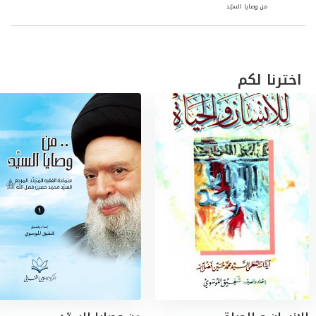
من وصايا السيّد
وظنّي أنّنا أدركنا جميعاً أهميّة الوحدة بين أبناء
الصفّ الواحد، وهذا ما نحن عليه بحمد الله منذ
اخترنا لكم
وقت طويل، وسيبقى ما دام الوعي
والمسؤولية والخوف من الله تعالى تحكم
المسار، وتذهب باتّجاه الطريق الصحيح..
وقد
يقول قائل: لماذا نَشْرُ هذه النداءات الآن للسيّد
؟
بكلمة نقول: ليبقى فكرُ السيّد حيّاً بيننا..
والسلام
مدير المركز الإسلاميّ الثقافيّ-
السيد
شفيق
محمّد الموسوي -
شوَّال 1440 هـ ـ حزيران 2019
م