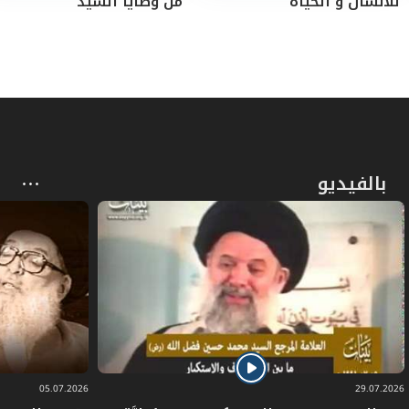
للانسان و الحياة
من وصايا السيّد
***
المحتويات :
- الرئيس نبيه برّي للإعلامي الاستاذ بلال شرارة:
اذهب إلى سماحة السيّد فضل الله واعتذر منه
بالفيديو
- إحساس السيّد فضل الله بالخطر
- نداء السيِّد فضل الله لوقف الاقتتال بين أمل
وحزب الله
تلقّى اتّصالاً من فضل الله: قبلان يدعو حَمَلة
السلاح لعدم الانزلاق في حربٍ مجنونة
- حرّم التقاتل بين «أمل» و«حزب الله»
05.07.2026
29.07.2026
- وفي نداءات أطلقها سماحته لوقف القتال