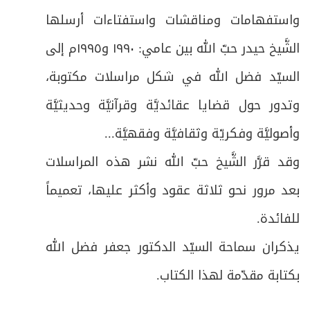
واستفهامات ومناقشات واستفتاءات أرسلها
الشَّيخ حيدر حبّ الله بين عامي: ١٩٩٠ و١٩٩٥م إلى
السيّد فضل الله في شكل مراسلات مكتوبة،
وتدور حول قضايا عقائديَّة وقرآنيَّة وحديثيَّة
وأصوليَّة وفكريّة وثقافيَّة وفقهيَّة...
وقد قرَّر الشَّيخ حبّ الله نشر هذه المراسلات
بعد مرور نحو ثلاثة عقود وأكثر عليها، تعميماً
للفائدة.
يذكران سماحة السيّد الدكتور جعفر فضل الله
بكتابة مقدّمة لهذا الكتاب.