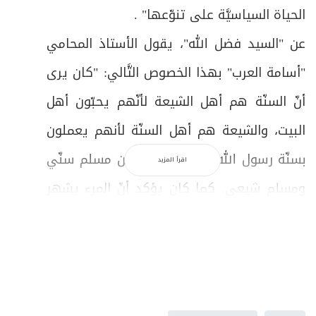
الحياة السياسيَّة على تنوّعها" .
عن "السيد فضل الله"، يقول الأستاذ المحامي
"أسامة العرب" بهذا الخصوص التَّالي: "كان يرى
أنّ السنّة هم أهل الشيعة لأنّهم يحبّون أهل
البيت، والشيعة هم أهل السنّة لأنهم يعملون
بسنّة رسول الله، رافضاً التمايز بين مسلم سنّي
اقرأ المزيد
ومسلم شيعي. كما كان يؤكد أنّ المرء يشهر
إسلامه بمجرَّد النطق بالشهادة والالتزام
بالفرائض الخمس، وأنّ الفتوى يجب أن تعالج
مشكلات الناس دون خوف أو تردّد. ولقد كان
يدعو إلى الوحدة الوطنيَّة بين المسلم