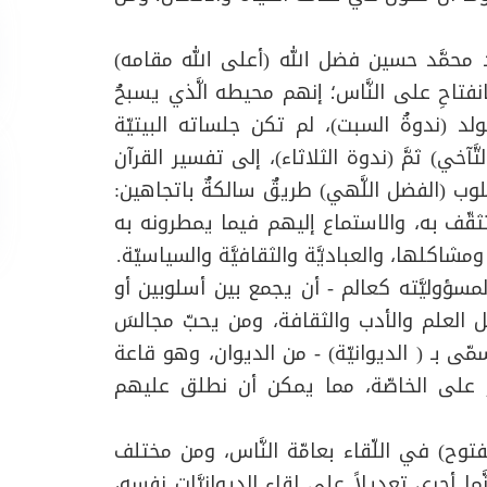
يّد محمَّد حسين فضل الله (أعلى الله مقامه)
تاحِ على النَّاس؛ إنهم محيطه الَّذي يسبحُ
د (ندوةُ السبت)، لم تكن جلساته البيتيّة
َّآخي) ثمَّ (ندوة الثلاثاء)، إلى تفسير القرآن
لوب (الفضل اللَّهي) طريقٌ سالكةٌ باتجاهين:
تثقّف به، والاستماع إليهم فيما يمطرونه به
كلها، والعباديَّة والثقافيَّة والسياسيّة.
سؤوليَّته كعالم - أن يجمع بين أسلوبين أو
 العلم والأدب والثقافة، ومن يحبّ مجالسَ
مّى بـ ( الديوانيّة) - من الديوان، وهو قاعة
صر على الخاصّة، مما يمكن أن نطلق عليهم
مفتوح) في اللّقاء بعامّة النَّاس، ومن مختلف
ا أجرى تعديلاً على لقاء الديوانيَّات نفسه،