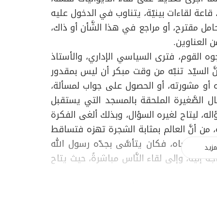
، قاعة لقاءات بينيّة، يتناوب في الدخول عليه
مل مقترح، أو مراجع في هذا الشَّأن أو ذاك،
ن العناوين.
جوه القوم، فترى السياسي الإداري، والأستاذ
َّ السيّد تنبّه من وقت مبكر أن ليس بمقدور
ه أو مشورته، أو الحصول على جواب لمسألة،
ل الصَّغيرة الملحقة بالمسجد التي يستقبل
ه، ليتاح لغيره السؤال، وبذلك ألغى الفكرة
 من أنَّ العالم بمثابة الشجرة تهزه فتساقط
عالج مرضاه، فكان يتأسَّى بجدّه رسول الله
مزيد
اجة إليه، وإلى لقاء النَّاس مباشرةً، حيث يتاح
اطي مع المريدين: نصفُها للمحاضرة (الوجبة
رجالاً ونساءً. في (مسجد الإمام الرضا)، كان
رتضى) قاعة للرجال، وقاعة متلفزة للنساء