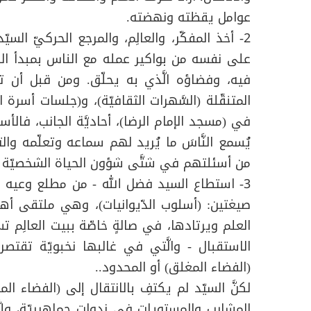
عوامل يقظته ونهضته.
2- أخذ المفكّر، والعالِم، والمرجع الحركيّ الس
على نفسه من بواكير عمله مع الناس بمبدأ الانف
فيه، وفضاؤه الَّذي به يحلّق. ومن قبل أن تول
المتنقّلة (السَّهرات الثقافيّة)، و(جلسات أسرة الت
في (مسجد الإمام الرضا)، أحاديَّة الجانب، فالأس
يُسمع النَّاسَ ما يُريد لهم سماعه وتعلّمه وال
من أسئلتهم في شتَّى شؤون الحياة الشخصيّة ومشا
3- استطاع السيد فضل الله - من مطلع وعيه لم
صيغتين: (أسلوب الدّيوانيات)، وهي ملتقى أهل
العلم ويرتادها، في صالةٍ خاصّة ببيت العالِم تس
الاستقبال - والَّتي في غالبها نخبويّة تقت
(الفضاء المغلق) أو المحدود..
لكنَّ السيّد لم يكتفِ بالانتقال إلى (الفضاء ال
المشارب والمستويات في ندوات جماهيريّة، وإنَّم