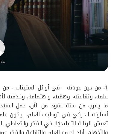
عاد
1- من حين عودته – في أوائل الستينات - من 
علمه، وثقافته، وهمَّته، واهتمامه، وخدمته لأه
ما يقرب من ستة عقود من الآن، حمل السيّد 
أسلوبَه الحركيّ في توظيف العلم، ليكون عاملاً ث
تعيش الرتابة التقليديّة في الفكر والتعاطي، لم
والأذهان، أراد لحزمة العلم والثقافة والفكر عم