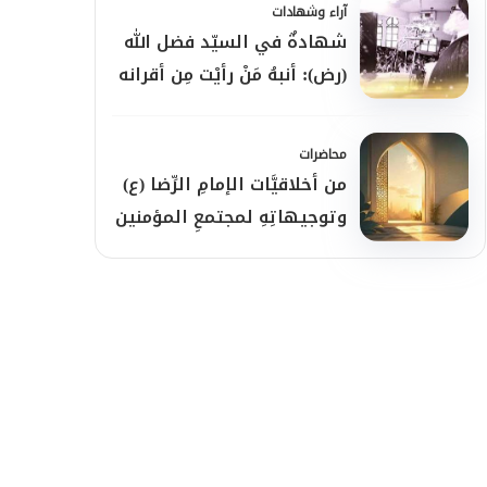
آراء وشهادات
شهادةٌ في السيّد فضل الله
(رض): أنبهُ مَنْ رأيْت مِن أقرانه
محاضرات
من أخلاقيَّات الإمامِ الرِّضا (ع)
وتوجيهاتِهِ لمجتمعِ المؤمنين