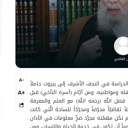
ل القاضي
A
-
الدراسة في النجف الأشرف إلى بيروت حاملاً
له ومواطنيه، ومن أيَّام (أسرة التآخي) قبل
+A
فضل الله (رحمه الله) مع العلم والمعرفة
قافيّاً محرّضاً ومحرّكاً للساحة الَّتي كانت
 تكن مهمّته مجرَّدَ ضخّ معلومات في الآذان
وماً أن تكون في خدمة الحياة والانسان، ومن