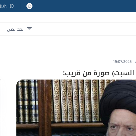
lish
بحث نصي
15/07/2025
ة السبت) صورة من قريب!