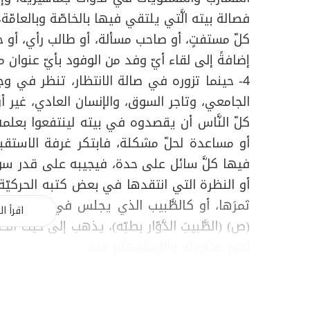
فصالة بيته الَّتي يلتقي فيها بالخاصّة وبالعامّة
كلّ مستفتٍ، أو صاحب مسألة، أو طالب رأي، أو حا
إضافةً إلى لقاء أيّ وفد من الوفود بأيّ عنوان م
4- حينما تزوره في صالة الانتظار، تنظر في و
الجامعي، وتاجر السوق، والإنسان العادي، غير أن
كلّ النَّاس أن يقصدوه في بيته لينتفعوا بعلم
أو مساعدة لحلّ مشكلة، فابتكر غرفة الاستقبا
فيها كلَّ سائل على حدة، فيجيبه على قدر سؤال
أو النظرة التي انتقدها في بعض كتبه الحركيّة،
ثمرَها، أو كالطَّبيب الذي يجلس في عيادته لي
اقرأ ال
(ص) (الطَّبيبَ الدَّوّار بطبّه)، يذهب إلى حيث الح
لهم محاورته والاستفهام منه.
5- اتخذت (ندوة السَّبت) هذا المنحى في التع
الثَّقافيّة الجديدة)، ونصفها لأسئلة الحاضرين 
هناك يوم للرجال ويوم للنساء، وفي (حوزة الم