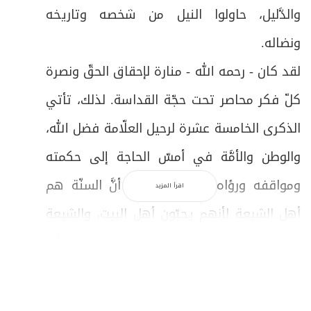
والدَّليل، حاولوا النيل من شخصه وتاريخه
ونضاله.
لقد كان - رحمه الله - منارة لإحقاق الحقّ ونصرة
كلّ فكر محاصر تحت حجّة القداسة. لذلك، تأتي
الذكرى الخامسة عشرة لرحيل العلّامة فضل الله،
والوطن والأمَّة في أمسّ الحاجة إلى حكمته
ومواقفه ورؤاه، حيث كان يرى أنَّ السنّة هم
اقرأ المزيد
أهل الشيعة لأنهم يحبّون أهل البيت، والشيعة
هم أهل السنّة لأنهم يعملون بسنّة رسول الله،
رافضاً التمايز بين مسلم سنّي ومسلم شيعي.
كما كان يؤكّد أنَّ المرء يشهر إسلامه بمجرد