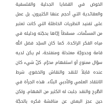
الخوض في القضايا الجدلية والفلسفية
والعقائدية التي أحجم عنها الكثيرون، بل عمل
على تفنيد النظريات الخاطئة التي كانت تعتبر
من المسلّمات، مسقطاً إيَّاها بحجّته ودليله في
مياه الفكر الراكدة. كما كان السيّد فضل الله
قامة وحدويَّة معتدلة ومنفتحة، لم يكن لديه
سؤال ممنوع أو استفهام محرَّم. كلّ شيء كان
عنده قابلاً للنقد والنقاش والخضوع، شرط
الانتقاد العلمي والأدبي البنّاء. هذه الجرأة في
الطَّرح والنقد جلبت له الكثير من السّهام، ولكن
حين عجز البعض عن مناقشة فكره بالحجَّة