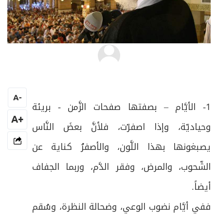
عادل القاضي
A
-
1- الأيَّام – بصفتها صفحات الزَّمن - بريئة
+A
وحياديّة، وإذا اصفرّت، فلأنَّ بعضَ النَّاس
يصبغونها بهذا اللَّون، والأصفرُ كناية عن
الشّحوب، والمرض، وفقر الدَّم، وربما الجفاف
أيضاً.
ففي أيَّام نضوب الوعي، وضحالة النظرة، وسُقم