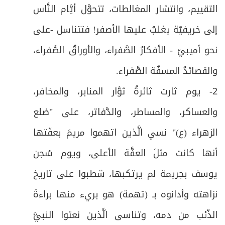
التقييم، وانتشار المغالطات، تتحوَّل أيَّام النَّاس
إلى خريفيّة يغلبُ عليها الأصفر! فتتناسل -على
نحو أميبيّ - الأفكارُ الصَّفراء، والأوراقُ الصَّفراء،
والقصائدُ المسفّة الصَّفراء.
2- يوم ثارت ثائرةُ ثوَّار المنابر، والمخافر،
والعساكر، والمساطر، والدَّفاتر، على "ضلع
الزهراء (ع)" نسي الَّذين اتهموا مريمَ بعفّتها
أنها كانت مثلَ العفَّة الأعلى، ويوم سُجن
يوسف بجريمة لم يرتكبها، شطبوا على تاريخ
نزاهته وأدانوه بـ (تهمة) هو بريء منها براءةَ
الذّئب من دمه، وتناسى الَّذين نعتوا النبيَّ