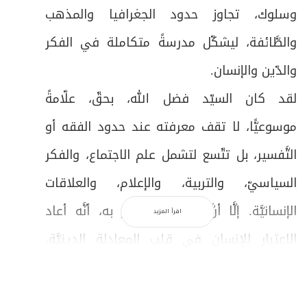
وسلوك، تجاوز حدود الجغرافيا والمذهب
والطَّائفة، ليشكّل مدرسةً متكاملة في الفكر
والدّين والإنسان.
لقد كان السيّد فضل الله، بحقّ، علّامةً
موسوعيًّا، لا تقف معرفته عند حدود الفقه أو
التَّفسير، بل تتّسع لتشمل علم الاجتماع، والفكر
السياسيّ، والتربية، والإعلام، والعلاقات
الإنسانيَّة. إلَّا أنَّ أعظم ما تميّز به، أنَّه أعاد
اقرأ المزيد
الاعتبار للإنسان في قلب المعادلة الدينيَّة،
فجعله محورًا للتكليف، لا أداةً في يد السلطة
أو رهينةً لسطوة التراث.