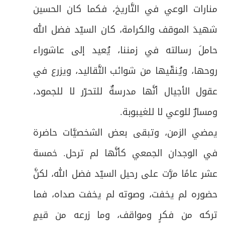
منارات الوعي في التَّاريخ، فكما كان الحسين
شهيدَ الموقف والكرامة، كان السيّد فضل الله
حاملَ رسالته في زمننا، يُعيد إلى عاشوراء
روحها، ويُنقّيها من شوائب التَّقاليد، ويزرع في
عقول الأجيال أنَّها مدرسةٌ للتحرّر لا للجمود،
ومسارٌ للوعي لا للغيبوبة.
يمضي الزمن، وتبقى بعض الشخصيَّات حاضرة
في الوجدان الجمعي كأنَّها لم ترحل. خمسة
عشر عامًا مرَّت على رحيل السيّد فضل الله، لكنَّ
حضوره لم يخفت، وصوته لم يخفت صداه، فما
تركه من فكرٍ ومواقف، وما زرعه من قيمٍ