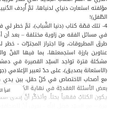
مؤلفته استعارت دنياي لدنياها، ثمَّ أُردف الدُنيي
الطّفل)!
في مسائل الفقه من زاوية مختلفة – بعد أن أصبح
طرقَ المطروقات، ولا اجترارَ المجترّات - خطر
عناوين بارزة استجمعتها، بما فيها الفنّ وا
مشكلة فترة تواجد السيّد القصيرة في دمشق،
(الاستعانة بصديق)، على حدّ تعبير الإعلامي (
مع أصحاب الاختصاص في كلّ حقل، بين يدي صاحب
بعض الأسئلة العَقديّة في نهاية الكتاب الَّذي أ
اقرأ ال
يكون الكتابُ فقهياً بحتاً. وأتذكَّر أنَّ إحدى الص
مرة – مع السيّد فضل الله - نعرف أنَّ للصحافة 
قد انبثقت في الذّهن من الرواية المتداولة الشَّه
وأقرأ للسيّد فضل الله (جزاه الله عنّا وعمّن انت