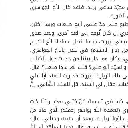
س مجرَّدَ ساعي بريد، فلقد كان الأخ الجواهري
الصّورة.
در الكتاب في طبعته الأولى عام 1995 (طبع على حدّ علمي أربع طبعات وربما أكثر)،
ا أدري إن كان تُرجم إلى لغة أخرى. وبعد صدور
 في بيروت، حينما اتَّصل سماحة الأخ الكريم
ن (دار الإسلام) في لندن بالأخ الجواهري،
ي، وكان مما دار بيننا من حديث حول الكتاب،
والسيّد أبو علي؟ قلت له: ماذا صنعنا؟ قال:
 تلك الزيارة لبيروت قد زرت السيّد أبا علي
ب، فقال لي السيّد: قل للسيّد الشَّامي، إنَّ
حي، كما في تسمية كلّ كتبي معه، وكنّا ذات
ي (تغمَّده الله بواسع رحمته) الَّذي عاد من
وا لزيارته، وبعد أن حيَّيته وحيّاني، قال:
قلت له ما اسمه: قال (دنيا المرأة)! أي أنَّ