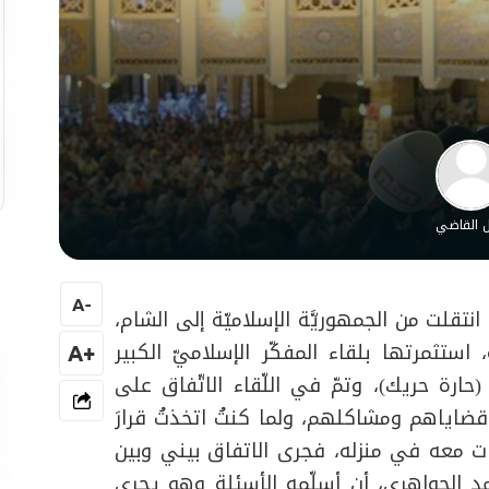
ل القاضي
A
-
نتقلت من الجمهوريَّة الإسلاميّة إلى الشام،
ستثمرتها بلقاء المفكّر الإسلاميّ الكبير
+A
ارة حريك)، وتمّ في اللّقاء الاتّفاق على
اياهم ومشاكلهم، ولما كنتُ اتخذتُ قرارَ
ات معه في منزله، فجرى الاتفاق بيني وبين
حمد الجواهري، أن أسلّمه الأسئلة وهو يجري