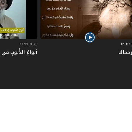
م. لا بل أكثر من ذلك، فلقد سمعت من أكثر
ّالي، يسألهم ماذا حلّ بهذه المسألة وتلك
إلى ذلك، أنني دخلت على أرشيف خطاباته
تاب كملاحق، فرأيت أنَّ في توجيهاته من
 التَّنظير، فكانت خطاباته الاغترابيّة من صلب
27.11.2025
05.07
رحماك
أنواعُ الذُّنوبِ في دُ
فاعل متفاعل، لا يضيق به المكان، ولا تخنقه