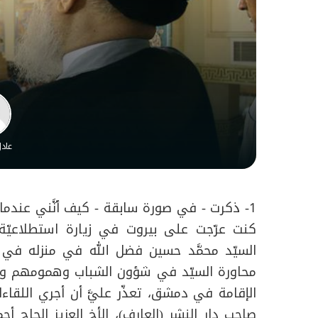
عاد
1- ذكرت - في صورة سابقة - كيف أنَّني عندما ا
كنت عرّجت على بيروت في زيارة استطلاعيّة، ا
السيّد محمَّد حسين فضل الله في منزله في (ح
محاورة السيّد في شؤون الشباب وهمومهم وقض
الإقامة في دمشق، تعذّر عليَّ أن أجري اللقاء
صاحب دار النشر (العارف)، الأخ العزيز الحاج أ