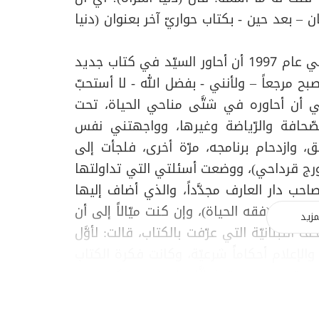
ان – بعد حين - بكتاب حواريّ آخر بعنوان (دنيا
4- تلك قصّة كتاب (دنيا الشَّباب)، ثمَّ خطر لي في عام 1997 أن أحاور السيّد في كتاب جديد
 مرجعاً – ولأنني - بفضل الله - لا أستحبّ
 لي أن أحاوره في شتَّى مناحي الحياة، تحت
لصّحافة والرّياضة وغيرها، وواجهتني نفس
 وازدحام برنامجه، مرّة أخرى، فلجأت إلى
جورج قرداحي)، ووضعت أسئلتي التي تداولتها
 دار العارف مجدَّداً، والذي أضاف إليها
سميته (فقه الحياة)، وإن كنت ميّالاً إلى أن
مزيد
حف اللبنانيّة التي عرّفت بالكتاب، قالت: لأوَّل
والإعلام أحكاماً شرعيّة، وكانت فكرة الكتاب
يرة: (ما من واقعة إلَّا ولله فيها حكم).
5- أمّا الكتاب الحواريّ الثالث، فهو (الهجرة والاغتراب) الَّذي صدر عام 1999، وكنت أسمع
فع به وما يزال، جزاءَ المحسنين) إجاباتِه عن