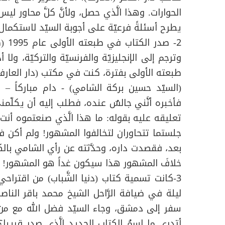
الحوارات. وهذا الَّذي حصل، ولأنَّ كلَّ محاور لي
يطرح أسئلةً فرعيّة على أجوبة السيّد لاستكمال 
2- ص
وترجم إلى الإنجليزيّة والفرنسيّة والتركيّة، ول
طبعته الأولى بفترة، كنت في مكتب (دار العارف)
(السيّد حسين بركة الشامي) - دام مباركاً – م
فأخبره أنَّني جالسٌ عنده، فطلب إليه أن يكلّمن
تعليقه عليه بقوله: ما هذا الَّذي صنعتموه أنت 
جلستما تتحاوران لتخالفوا المشهور! ولم أكن في
بعد، فقصدت داره، وحدَّثته عن رأي الشامي بالكتا
خلافَ المشهور هذا سيكون غداً هو المشهور!
3-كانت تسمية كتاب (دنيا الشَّباب) من اقترا
ليلة في ضيافة الرَّاحل الشيخ محمد باقر الناصر
سفر إلى دمشق، وجاء السيّد فضل الله مع من جاؤ
أتدري ما اسمُ الكتاب الجديد الَّذي صدر قريبا؟ 