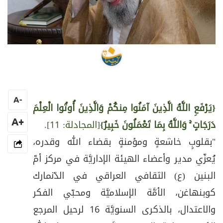
محرر الموقع
A
-
{يَرْفَعِ اللَّهُ الَّذِينَ آمَنُوا مِنكُمْ وَالَّذِينَ أُوتُوا الْعِلْمَ
+A
دَرَجَاتٍ ۚ وَاللَّهُ بِمَا تَعْمَلُونَ خَبِيرٌ}
[المجادلة: 11].
"بقلوبٍ خاشعةٍ ومؤمنةٍ بقضاء الله وقدره،
يُعزّي مدير وأعضاء الهيئة الإداريَّة في مركز أمّ
البنين (ع) الثقافي العراقي في الدّنمارك
كوبنهاغن، الأمَّة الإسلاميَّة ومحبّي الفكر
والاعتدال، بالذكرى السنويَّة 16 لرحيل المرجع