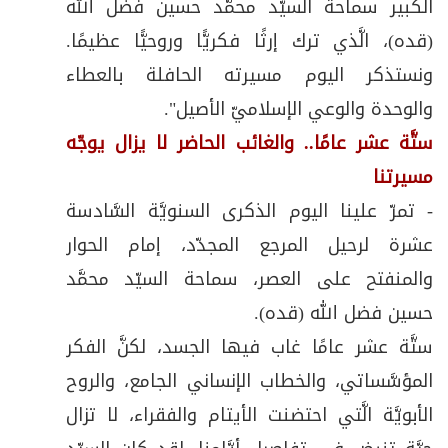
الكبير سماحة السيّد محمَّد حسين فضل الله
(قده)، الَّذي ترك إرثًا فكريًّا وروحيًّا عظيمًا.
ونستذكر اليوم مسيرته الحافلة بالعطاء
والوحدة والوعي الإسلاميّ الأصيل".
ستَّة عشر عامًا.. والغائب الحاضر لا يزال يوجّه
مسيرتنا
- تمرّ علينا اليوم الذكرى السنويَّة السَّادسة
عشرة لرحيل المرجع المجدّد، إمام الحوار
والمنفتح على العصر، سماحة السيّد محمَّد
حسين فضل الله (قده).
ستَّة عشر عامًا غاب فيها الجسد، لكنَّ الفكر
المؤسَّساتي، والخطاب الإنساني الجامع، والروح
الأبويَّة الَّتي احتضنت الأيتام والفقراء، لا تزال