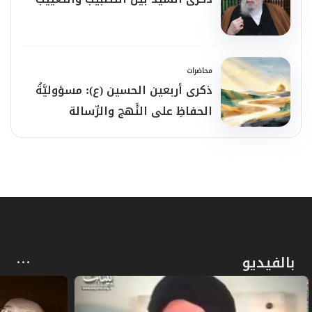
مرجعنا الكبير، نستشعر حجم الفقد الكبير لرجلٍ
كان حصنًا للأمَّة وصمَّام أمان لمسيرتها. غاب
الجسد، لكنَّ الفكر والمواقف بقيت خالدة لا
محاضرات
تموت.
ذكرى أربعين الحسين (ع): مسؤوليَّةُ
***
الحفاظِ على النَّهج والرِّسالة
دعاءٌ وتضرّع:
- ستَّة عشر عامًا من الغياب الَّذي لم يُنسِنا
عظمة العطاء. اللَّهمَّ ارحم من أفنى حياته في
خدمة الدّين والدّفاع عن المظلومين، وأسكنْهُ
الفردوس الأعلى مع النَّبيّين والصّدّيقين
والشّهداء.
بالفيديو
***
من أقوال المرجع السيّد محمَّد حسين فضل الله