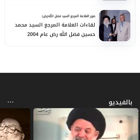
الثقافيّ، والأصالة في ثوابت الشّريعة، والرّفض
صور العلامة المرجع السيد فضل الله(رض)
لشريعة الطاغوت والاحتلال.
لقاءات العلامة المرجع السيد محمد
_ من جهته، أعرب الكاتب والإعلامي السّعودي،
حسين فضل الله رض عام 2004
عبد العزيز قاسم، عن تعازيه لرحيل السيّد فضل
الله. وقال قاسم في نعيه المرجع الراحل: "كان
صادقاً في عصرنة وإعادة تجديد الكثير من
التّراث الشّيعي".
_ إلى ذلك، اعتبر السيّد علي باقر الموسى، أنّ
بالفيديو
رحيل فضل الله "خسارة كبرى لعالمنا العربيّ
والإسلاميّ والإنسانيّ". وأضاف في نعيه المرجع
الرّاحل: "كان هبة السّماء لمن كان يبحث عن