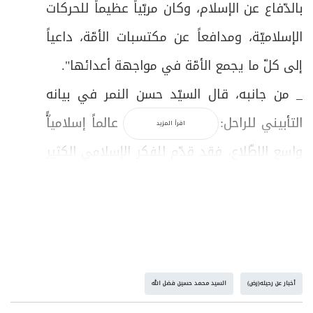
بالدّفاع عن الإسلام، وكان مربّياً عظيماً للحركات
الإسلاميّة، ومدافعاً عن مكتسبات الأمّة، داعياً
إلى كلّ ما يجمع الأمّة في مواجهة أعدائها".
_ من جانبه، قال السيّد حسن النمر في بيانه
التأبيني للراحل: "لقد كان الفقيد عالماً إسلامياًّ
اقرأ المزيد
واسع الاطّلاع، فقد قدّم للفكر الإسلامي الكثير
من محطّات المعرفة النهضويّة، كما كان
مجاهداً كبيراً في طليعة المكافحين والمنافحين
أمام الاستكبار العالميّ المتربّص بالأمّة شرّاً،
وإلى جانب ذلك، كان متحليّاً بفضائل أخلاقية
أخبار عن رحيله(رض)
السيد محمد حسين فضل الله
تدفع بعارفيه إلى محبّته ومودّته".