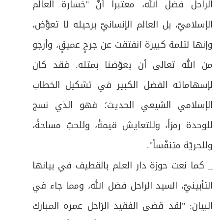
الراحل فضل الله، معتبراً أنّ "خسارة العالم
الإسلاميّ، بل العالم الإنسانيّ برحيله لا تعوَّض،
وإنها لثلمة كبيرة انفتقت عن جرحٍ عميقٍ، وأرجو
من الله تعالى أن يعوّضنا بمثله. فقد كان
لإسهاماته الفضل الكبير في تشكيل الخطاب
الإسلامي الشيعي الحديث؛ فهو الذي نسج
للوحدة رمزاً، وللتعايش قيمةً، وللحبّ مساحةً،
وللحريّة متنفّساً".
_ كما نعت حوزة دار العلم بالقطيف في بيانها
التأبينيّ، السيد الراحل فضل الله، ومما جاء في
البيان: "لقد قضى الفقيد الرّاحل عمره المبارك