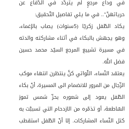
في وداع مرجعٍ لم يتردّد في الدّفاع عن
حرياتهنّ".. في ما يلي تفاصيل التّحقيق:
يكاد الطّفل زكريّا (5سنوات) يصاب بالإغماء،
وهو يجهش بالبكاء في أثناء مشاركته والدته
في مسيرة تشييع المرجع السيّد محمد حسين
فضل الله.
يعتقد النّساء، اللّواتي كنَّ ينتظرن انتهاء موكب
الرِّجال من المرور للانضمام الى المسيرة، أنّ بكاء
الطّفل يعود إلى شعوره بحرِّ شمس تموز
السّاطعة، أو تذمّره من الازدحام التي تسببَّت به
كتل النّساء المشاركات. إلا أنّ الطّفل استقطب