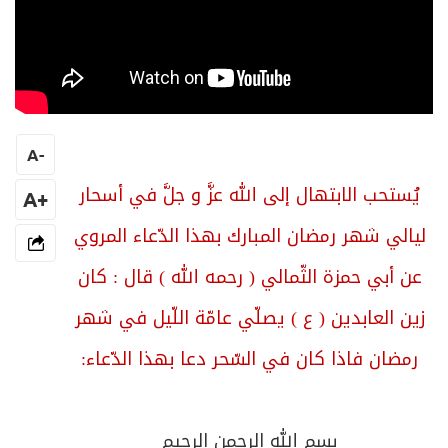
A
-
يُستحب الابتهال إلى الله عزَّ و جلَّ في أسحار
+A
ليالي شهر رمضان المبارك بهذا الدّعاء المروي
عن أبي حمزة الثّمالي ( رحمه الله ) قال : كان
زين العابدين ( ع ) يصلّي عامّة اللّيل في شهر
رمضان فاذا كان في السّحر دعا بهذا الدّعاء:
بسم الله الرحمن الرحيم