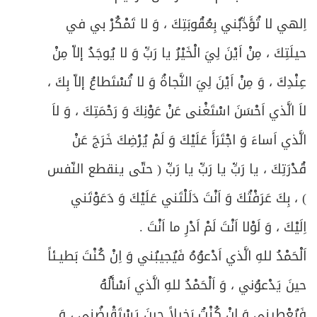
اِلهي لا تُؤَدِّبْني بِعُقُوبَتِكَ ، وَ لا تَمْكُرْ بي في
حيلَتِكَ ، مِنْ اَيْنَ لِيَ الْخَيْرُ يا رَبِّ وَ لا يُوجَدُ إلاّ مِنْ
عِنْدِكَ ، وَ مِنْ اَيْنَ لِيَ النَّجاةُ وَ لا تُسْتَطاعُ إلاّ بِكَ ،
لاَ الَّذي اَحْسَنَ اسْتَغْنى عَنْ عَوْنِكَ وَ رَحْمَتِكَ ، وَ لاَ
الَّذي اَساءَ وَ اجْتَرَأَ عَلَيْكَ وَ لَمْ يُرْضِكَ خَرَجَ عَنْ
قُدْرَتِكَ ، يا رَبِّ يا رَبِّ يا رَبِّ ( حتّى ينقطع النّفس
) ، بِكَ عَرَفْتُكَ وَ اَنْتَ دَلَلْتَني عَلَيْكَ وَ دَعَوْتَني
اِلَيْكَ ، وَ لَوْلا اَنْتَ لَمْ اَدْرِ ما اَنْتَ .
اَلْحَمْدُ للهِ الَّذي اَدْعوُهُ فَيُجيبُني وَ اِنْ كُنْتَ بَطيـئاً
حينَ يَدْعوُني ، وَ اَلْحَمْدُ للهِ الَّذي اَسْأَلُهُ
فَيُعْطيني وَ اِنْ كُنْتُ بَخيلاً حينَ يَسْتَقْرِضُني ، وَ