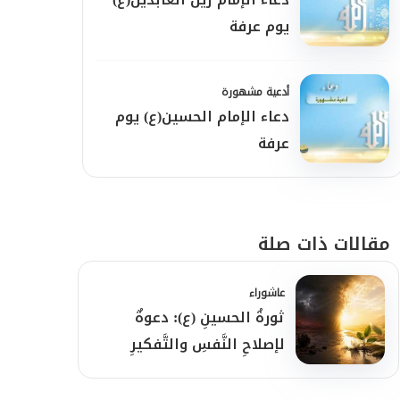
يوم عرفة
أدعية مشهورة
دعاء الإمام الحسين(ع) يوم
عرفة
مقالات ذات صلة
عاشوراء
ثورةُ الحسينِ (ع): دعوةٌ
لإصلاحِ النَّفسِ والتَّفكيرِ
الواعي