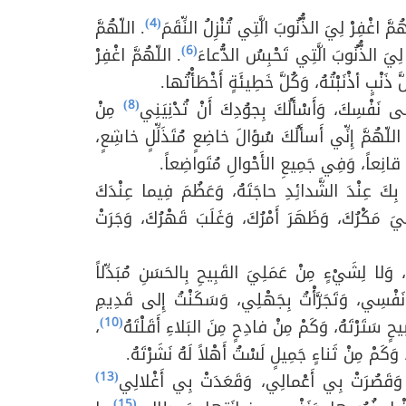
(4)
ُمَّ اغْفِرْ لِيَ الذُّنُوبَ الَّتِي تُنْزِلُ النِّقَمَ
. اللّهُمَّ
(6)
 لِيَ الذُّنُوبَ الَّتِي تَحْبِسُ الدُّعاءَ
. اللّهُمَّ اغْفِرْ
َ ذَنْبٍ أذْنَبْتُهُ، وَكُلَّ خَطِيئَةٍ أَخْطَأْتُها.
(8)
إِلى نَفْسِكَ، وَأَسْأَلُكَ بِجوُدِكَ أَنْ تُدْنِيَنِي
مِنْ
 اللّهُمَّ إِنِّي أَسأَلُكَ سُؤالَ خاضِعٍ مُتَذَلِّلٍ خاشِعٍ،
 قانِعاً، وَفِي جَمِيعِ الأَحْوالِ مُتَواضِعاً.
لَ بِكَ عِنْدَ الشَّدائِدِ حاجَتَهُ، وَعَظُمَ فِيما عِنْدَكَ
يَ مَكْرُكَ، وَظَهَرَ أَمْرُكَ، وَغَلَبَ قَهْرُكَ، وَجَرَتْ
 وَلا لِشَيْءٍ مِنْ عَمَلِيَ القَبِيحِ بِالحَسَنِ مُبَدِّلاً
تُ نَفْسِي، وَتَجَرَّأْتُ بِجَهْلِي، وَسَكَنْتُ إِلى قَدِيمِ
(10)
حٍ سَتَرْتَهُ، وَكَمْ مِنْ فادِحٍ مِنَ البَلاءِ أَقَلْتَهُ
،
وَكَمْ مِنْ ثَناءٍ جَمِيلٍ لَسْتُ أَهْلاً لَهُ نَشَرْتَهُ.
(13)
َصُرَتْ بِي أَعْمالِي، وَقَعَدَتْ بِي أَغْلالِي
(15)