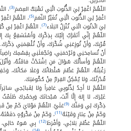
الآخرينَ.
(3)
اللّهُمَّ اغْفِرْ لِيَ الذُّنُوبَ الَّتِي تَهْتِكُ العِصَمَ
، اللّه
(5)
اغْفِرْ لِيَ الذُّنُوبَ الَّتِي تُغَيِّرُ النِّعَمَ
، اللّهُمَّ اغْفِرْ
(7)
لِيَ الّذنُوبَ الّتي تُنْزِلُ البَلَاء
. اللّهُمَّ اغْفِرْ لِي كُلّ
اللّهُمَّ إِنِّي أَتَقَرَّبُ إِلَيْكَ بِذِكْرِكَ وَأَسْتَشفِعُ بِكَ 
قُرْبِكَ، وَأَنْ تُوزِعَنِي شُكْرَكَ، وأَنْ تُلْهِمَنِي ذِكْرَكَ.
أَنْ تُسامِحَنِي وَتَرْحَمَنِي، وَتَجْعَلَنِي بِقِسْمِكَ راضِياً
اللّهُمَّ وَأَسأَلُكَ سُؤالَ مَنِ اِشْتَدَّتْ فاقَتُهُ، وَأَنْزَ
رَغْبَتُهُ. اللّهُمَّ عَظُمَ سُلْطانُكَ وَعَلَا مَكانُكَ، وَخَفِ
قُدْرَتُكَ، وَلا يُمْكِنُ الفِرارُ مِنْ حُكُومَتِكَ.
اللّهُمَّ لا أَجِدُ لِذُنُوبِي غافِراً وَلا لِقَبائِحِي سَاتِراً،
غَيْرَكَ، لا إِلهَ إِلَّا أَنْتَ، سُبْحانَكَ وَبِحَمْدِكَ ظَلَمْ
(9)
ذِكْرِكَ لِي وَمَنِّكَ
عَلَيَّ. اللّهُمَّ مَوْلايَ كَمْ مِنْ قَبي
(11)
وَكَمْ مِنْ عِثارٍ وَقَيْتَهُ
، وَكَمْ مِنْ مَكْروُهٍ دَفَعْتَهُ، 
)
(12
اللّهُمَّ عَظُمَ بَلائِي، وَأَفْرَطَ
بِي سُوءُ حَالِي، وَق
(14)