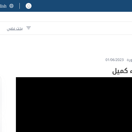
lish
بحث نصي
رة
01/06/2023
 كميل