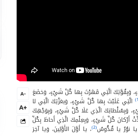
ْءٍ، وَبِقُوَّتِكَ الَّتِي قَهَرْتَ بِها كُلَّ شَيْءٍ، وَخضَعَ
A
-
الَّتِي غَلَبْتَ بِها كُلَّ شَيْءٍ، وَبعَزَّتِكَ الَّتِي لا
+A
ءٍ، وَبِسُلْطانِكَ الَّذِي عَلَا كُلَّ شَيْءٍ، وَبِوَجْهِكَ
تْ أَرْكانَ كُلِّ شَيْءٍ، وَبِعِلْمِكَ الَّذِي أَحاطَ بِكُلِّ
(2)
 يا نوُرُ يا قُدُّوسُ
، يا أَوَّلَ الأَوَّلِينَ، وَيا آخِرَ