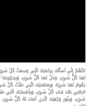
اللّهُمَّ إِنِّي أَسأَلُكَ بِرَحْمَتِكَ الَّتِي وَسِعَتْ كُلَّ شَي
(1)
لَها كُلُّ شَيْءٍ، وَذَلَّ لَها كُلُّ شَيْءٍ، وَبِجَبَرُوتِكَ
يَقُومُ لَها شَيْءٌ، وَبِعَظَمَتِكَ الَّتِي مَلَأَتْ كُلَّ شَيْ
الباقِي بَعْدَ فَناءِ كُلِّ شَيْءٍ، وَبِأَسْمائِكَ الَّتِي مَلَأَ
شَيْءٍ، وَبِنُورِ وَجْهِكَ الَّذِي أَضاءَ لَهُ كُلُّ شَيْءٍ.