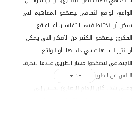
فتلك هي مهمة أهل البيت(ع)، أن يرصدوا كلَّ
الواقع، الواقع الثقافي ليصحّحوا المفاهيم التي
يمكن أن تختلط فيها التفاسير، أو الواقع
الفكريّ ليصحّحوا الكثير من الأفكار التي يمكن
أن تثير الشبهات في داخلها، أو الواقع
الاجتماعي ليصحّحوا مسار الطريق عندما ينحرف
الناس عن الطريق المستقيم.
اقرأ المزيد
وعلى هذا، كان الإمام الرضا(ع) يجلس إلى
النصارى واليهود والصابئة والملاحدة ليحاورهم
وليدخل معهم في حديث الإسلام، مناقشاً
أديانهم وأفكارهم، وكانوا ـ حسب شهادة