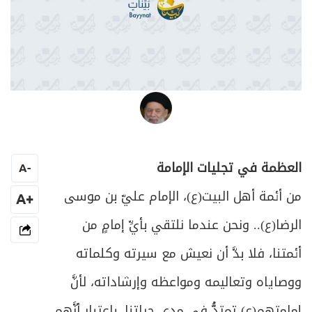
العلامة المرجع السيد محمد حسين فضل الله
العظمة في تجليات الإمامة
A
-
من أئمة أهل البيت(ع)، الإمام عليّ بن موسى
+A
الرضا(ع).. ونحن عندما نلتقي بأيِّ إمامٍ من
أئمتنا، فلا بدَّ أن نعيش مع سيرته وكلماته
ووصاياه وتعاليمه ومواعظه وإرشاداته، لأنَّ
إمامتهم(ع) تمتدُّ في مدى حياتنا، باعتبار أنَّهم