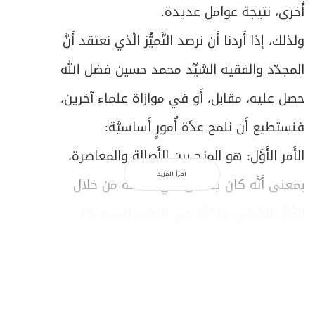
أُخرى، نتيجة عوامل عديدة.
ولذلك، إذا أَردنا أَن نرصد التَّميُّز الّذي نعتقد أَنَّ
المجدّد والفقيه السَّيِّد محمد حسين فضل الله
حصل عليه، مقابل، أَو في موازاة علماء آخرين،
فنستطيع أَن نلمح عدَّة أُمورٍ أَساسيَّة:
الأَمر الأَوَّل: هو المزج بين الأَصالة والمعاصرة،
اقرأ المزيد
بمعنى أَنَّه كان ينطلق في فهمه من خلال
النَّصِّ الدِّينيّ، ولكنَّه في الوقت نفسه، كان
يُحاول أَن يفهم الواقع كما هو. ومن خلال
ملاحظاته للواقع وللحياة، وهضمه لطريقة
تصرّف الإنسان عمومًا في شتَّى المجالات، كانت