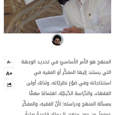
السيد جعفر فضل الله
المنهج هو الأَمر الأَساسيّ في تحديد الوجهة
A
-
التي يستند إليها المفكِّر أَو الفقيه في
+A
استنتاجاته وفي صَوْغ نظريَّاته، ولذلك أَولى
الفقهاء، والدِّراسة الدِّينيَّة، اهتمامًا مهمًّا
بمسألة المنهج ودراسته؛ لأَنَّ الفقيه، والمفكِّر
عموماً، من دون منهج، لا يملك قاعدةً صلبةً