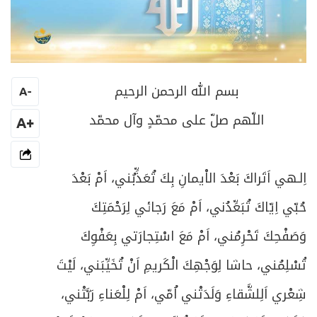
بسم الله الرحمن الرحيم
A
-
اللّهم صلّ على محمّدٍ وآل محمّد
+A
اِلـهي اَتَراكَ بَعْدَ الاْيمانِ بِكَ تُعَذِّبُني، اَمْ بَعْدَ
حُبّي اِيّاكَ تُبَعِّدُني، اَمْ مَعَ رَجائي لِرَحْمَتِكَ
وَصَفْحِكَ تَحْرِمُني، اَمْ مَعَ اسْتِجارَتي بِعَفْوِكَ
تُسْلِمُني، حاشا لِوَجْهِكَ الْكَريمِ اَنْ تُخَيِّبَني، لَيْتَ
شِعْري اَلِلشَّقاءِ وَلَدَتْني اُمّي، اَمْ لِلْعَناءِ رَبَّتْني،