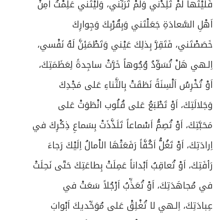
فَلَيْتَها لَمْ تَلِدْني وَلَمْ تُرَبِّني، وَلَيْتَني عَلِمْتُ اَمِنْ
اَهْلِ السَّعادَةِ جَعَلْتَني وَبِقُرْبِكَ وَجِوارِكَ
خَصَصْتَني، فَتَقِرَّ بِذلِكَ عَيْني وَتَطْمَئِنَّ لَهُ نَفْسي،
اِلـهي هَلْ تُسَوِّدُ وُجُوهاً خَرَّتْ ساجِدةً لِعَظَمَتِكَ،
اَوْ تُخْرِسُ اَلْسِنَةً نَطَقَتْ بِالثَّناءِ عَلى مَجْدِكَ
وَجَلالَتِكَ، اَوْ تَطْبَعُ عَلى قُلُوب انْطَوَتْ عَلى
مَحَبَّتِكَ، اَوْ تُصِمُّ اَسْماعاً تَلَذَّذَتْ بِسَماعِ ذِكْرِكَ في
اِرادَتِكَ، اَوْ تَغُلُّ اَكُفَّاً رَفَعَتْهَا الاْمالُ اِلَيْكَ رَجاءَ
رَأفَتِكَ، اَوْ تُعاقِبُ اَبْداناً عَمِلَتْ بِطاعَتِكَ حَتّى نَحِلَتْ
في مُجاهَدَتِكَ، اَوْ تُعَذِّبُ اَرْجُلاً سَعَتْ في
عِبادَتِكَ، اِلـهي لا تُغْلِقْ عَلى مُوَحِّديكَ اَبْوابَ