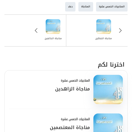
وَاجْعَلْنِي مِنْ أَهْلِ الإِسْعادِ وَالْحُظْوَةِ عِنْدَكَ، يا
المناجيات الخمس عشرة
المناجاة
دعاء
مُجِيبُ، يا أَرْحَمَ الرَّاحِمِينَ.
مناجاة الشاكين
مناجاة الخائفين
اخترنا لكم
المناجيات الخمس عشرة
مناجاة الزاهدين
المناجيات الخمس عشرة
مناجاة المعتصمين