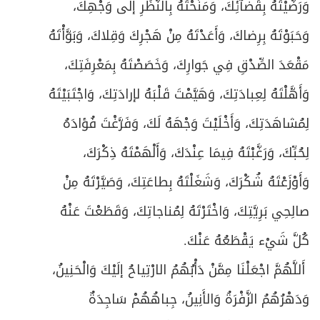
وَرَضَّيْتَهُ بِقَضآئِكَ، وَمَنَحْتَهُ بِالنَّظَرِ إلى وَجْهِكَ،
وَحَبَوْتَهُ بِرِضاكَ، وَأَعَدْتَهُ مِنْ هَجْرِكَ وَقِلاكَ، وَبَوَّأْتَهُ
مَقْعَدَ الصِّدْقِ فِي جَوارِكَ، وَخَصَصْتَهُ بِمَعْرِفَتِكَ،
وَأَهَّلْتَهُ لِعِبادَتِكَ، وَهَيَّمْتَ قَلْبَهُ لإرادَتِكَ، وَاجْتَبَيْتَهُ
لِمُشاهَدَتِكَ، وَأَخْلَيْتَ وَجْهَهُ لَكَ، وَفَرَّغْتَ فُؤادَهُ
لِحُبِّكَ، وَرَغَّبْتَهُ فِيمَا عِنْدَكَ، وَأَلْهَمْتَهُ ذِكْرَكَ،
وَأَوْزَعْتَهُ شُكْرَكَ، وَشَغَلْتَهُ بِطاعَتِكَ، وَصَيَّرْتَهُ مِنْ
صالِحِي بَرِيَّتِكَ، وَاخْتَرْتَهُ لِمُناجاتِكَ، وَقَطَعْتَ عَنْهُ
كُلَّ شَيْء يَقْطَعُهُ عَنْكَ.
أَللَّهُمَّ اجْعَلْنَا مِمَّنْ دَأْبُهُمُ الارْتِياحُ إلَيْكَ وَالْحَنِينُ،
وَدَهْرُهُمُ الزَّفْرَةُ وَالأَنِينُ، جِباهُهُمْ سَاجِدَةٌ