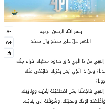
بسم الله الرحمن الرحيم
A
-
اللّهم صلّ على محمّدٍ وآل محمّد
+A
إلهِي مَنْ ذَا الَّذِي ذَاقَ حَلاوَةَ مَحَبَّتِكَ، فَرامَ مِنْكَ
بَدَلاً؟ وَمَنْ ذَا الَّذِي أَنِسَ بِقُرْبِكَ، فَابْتَغَى عَنْكَ
حِوَلاً؟
إلهِي فَاجْعَلْنا مِمَّنِ اصْطَفَيْتَهُ لِقُرْبِكَ وَوِلايَتِكَ،
وَأَخْلَصْتَه لِوُدِّكَ وَمَحَبَّتِكَ، وَشَوَّقْتَهُ إلى لِقَآئِكَ،