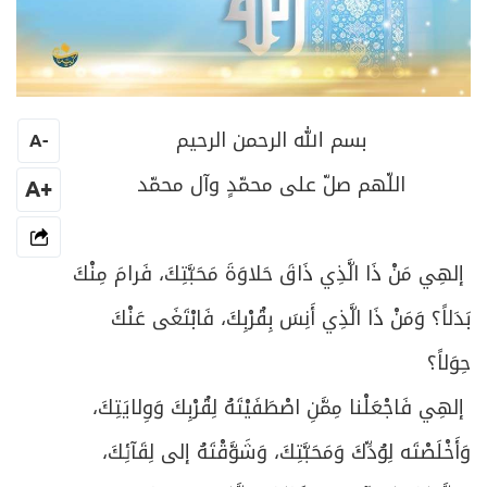
بسم الله الرحمن الرحيم
A
-
اللّهم صلّ على محمّدٍ وآل محمّد
+A
إلهِي مَنْ ذَا الَّذِي ذَاقَ حَلاوَةَ مَحَبَّتِكَ، فَرامَ مِنْكَ
بَدَلاً؟ وَمَنْ ذَا الَّذِي أَنِسَ بِقُرْبِكَ، فَابْتَغَى عَنْكَ
حِوَلاً؟
إلهِي فَاجْعَلْنا مِمَّنِ اصْطَفَيْتَهُ لِقُرْبِكَ وَوِلايَتِكَ،
وَأَخْلَصْتَه لِوُدِّكَ وَمَحَبَّتِكَ، وَشَوَّقْتَهُ إلى لِقَآئِكَ،