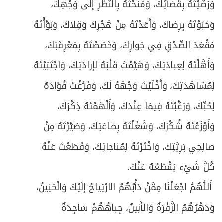
وَرَضَّيْتَهُ بِقَضآئِكَ، وَمَنَحْتَهُ بِالنَّظَرِ إلى وَجْهِكَ،
وَحَبَوْتَهُ بِرِضاكَ، وَأَعَدْتَهُ مِنْ هَجْرِكَ وَقِلاكَ، وَبَوَّأْتَهُ
مَقْعَدَ الصِّدْقِ فِي جَوارِكَ، وَخَصَصْتَهُ بِمَعْرِفَتِكَ،
وَأَهَّلْتَهُ لِعِبادَتِكَ، وَهَيَّمْتَ قَلْبَهُ لإرادَتِكَ، وَاجْتَبَيْتَهُ
لِمُشاهَدَتِكَ، وَأَخْلَيْتَ وَجْهَهُ لَكَ، وَفَرَّغْتَ فُؤادَهُ
لِحُبِّكَ، وَرَغَّبْتَهُ فِيمَا عِنْدَكَ، وَأَلْهَمْتَهُ ذِكْرَكَ،
وَأَوْزَعْتَهُ شُكْرَكَ، وَشَغَلْتَهُ بِطاعَتِكَ، وَصَيَّرْتَهُ مِنْ
صالِحِي بَرِيَّتِكَ، وَاخْتَرْتَهُ لِمُناجاتِكَ، وَقَطَعْتَ عَنْهُ
كُلَّ شَيْء يَقْطَعُهُ عَنْكَ.
أَللَّهُمَّ اجْعَلْنَا مِمَّنْ دَأْبُهُمُ الارْتِياحُ إلَيْكَ وَالْحَنِينُ،
وَدَهْرُهُمُ الزَّفْرَةُ وَالأَنِينُ، جِباهُهُمْ سَاجِدَةٌ