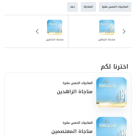
وَاجْعَلْنِي مِنْ أَهْلِ الإِسْعادِ وَالْحُظْوَةِ عِنْدَكَ، يا
المناجيات الخمس عشرة
المناجاة
دعاء
مُجِيبُ، يا أَرْحَمَ الرَّاحِمِينَ.
مناجاة الشاكين
مناجاة الخائفين
اخترنا لكم
المناجيات الخمس عشرة
مناجاة الزاهدين
المناجيات الخمس عشرة
مناجاة المعتصمين