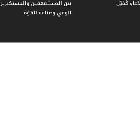
عاءِ كُمَيْل
بين المستضعفين والمستكبرين: 
الوعي وصناعة القوَّة