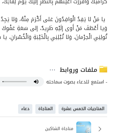
كَرامَتِكَ وَأَقْرَرْتَ أَعْيُنَهُمْ بِالنَّظَرِ إلَيْكَ يَوْمَ لِقآئِك
يا مَنْ لا يَفِدُ الْوافِدُونَ عَلى أَكْرَمَ مِنْهُ، وَلا يَجِدُ ال
وَيا أَعْطَفَ مَنْ أَوى إلَيْهِ طَرِيدٌ، إلى سَعَةِ عَفْوِكَ مَد
تُولِنِي الْحِرْمانَ، وَلا تُبْلِنِي بِالْخَيْبَةِ وَالْخُسْرانِ، يا س
ملفات وروابط
- استمع للدعاء بصوت سماحته
المناجيات الخمس عشرة
المناجاة
دعاء
مناجاة الشاكين