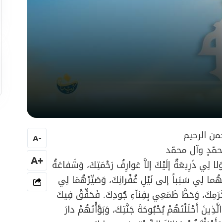
من الرحيم
A
-
مّدٍ وآل محمّد
+A
 لِي ذَرِيعَةٌ إلَيْكَ إلاَّ عَوارِفُ رَحْمَتِكَ، وَشَفاعَةُ
اجْعَلْهُما لِي سَبَباً إلى نَيْلِ غُفْرانِكَ، وَصَيِّرْهُمَا لِي
ِ كَرَمِكَ، وَحَطَّ طَمَعِي بِفِنآءِ جُودِكَ. فَحَقِّقْ فِيكَ
ذِينَ أَحْلَلْتَهُمْ بُحْبُوحَةَ جَنَّتِكَ، وَبَوَّأْتَهُمْ دارَ