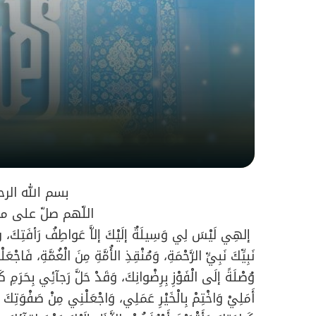
بسم الله الرح
اللّهم صلّ على مح
إلهِي لَيْسَ لِي وَسِيلَةٌ إلَيْكَ إلاَّ عَواطِفُ رَأفَتِكَ، وَلا
نَبِيِّكَ نَبِيِّ الرَّحْمَةِ، وَمُنْقِذِ الأُمَّةِ مِنَ الْغُمَّةِ، فَ
وُصْلَةً إلَى الْفَوْزِ بِرِضْوانِكَ، وَقَدْ حَلَّ رَجآئِي بِحَرَم
أَمَلِيْ وَاخْتِمْ بِالْخَيْرِ عَمَلِي، وَاجْعَلْنِي مِنْ صَفْوَتِكَ الَّ