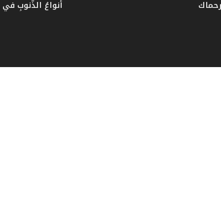
رحماك
أنواعُ الذُّنوبِ في دُ