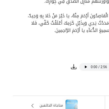
َ، وَأَوْرَثْتَهُمْ مَنازِلَ الصِّدْقِ فِي جِوارِكَ.
ْقاصِدُونَ أَرْحَمَ مِنْهُ، يا خَيْرَ مَنْ خَلا بِهِ وَحِيدٌ،
َدْتُ يَدِي وَبِذَيْلِ كَرَمِكَ أَعْلَقْتُ كَفِّي، فَلا
َمِيعَ الدُّعآءِ يا أَرْحَمَ الرَّاحِمِينَ.
مناجاة الخائفين