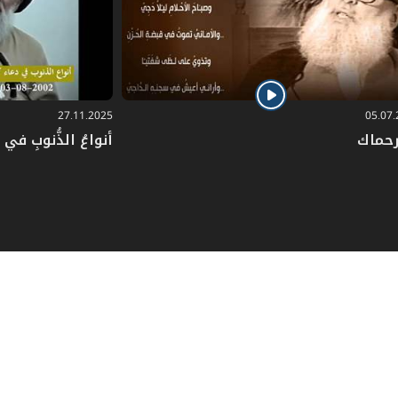
الثاني في وكالته بالنحو الذي حُدِّد له في
 الموكِّل بالقرينة الحالية أو المقالية؛ وأما
لاحقاً ـ إلى الموكِّل كي يحدد كون الوكيل
27.11.2025
05.07
رحماك
أنواعُ الذُّنوبِ في دُ
اً ثانياً عن الموكِّل كان أمْرُ عَزْله
هما من حيث انفراد أحدهما بالعمل أو
ً ـ بعزل الموكِّل له مباشرة، وتبعاً لعزله
ه مباشرة، وتبعاً لاعتزاله أو موته.
و الأب أو الجد للأب أو الوصي من قبل
ن، يجوز لهم أن يوكلوا شخصاً غيرهم ليقوم
ى عليه، كشراء حاجاته واستنماء أمواله