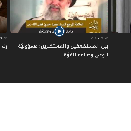
فَوَّضَ الوكيل ليُعينه عن أحدهما فَعَيَّنه، مضى 
الإذن، وكذا لو لم يُصرِّح بالتعيين بل فهم من كلام
مع إجمال كلامه وإبهامه فإنه لا بد من الرجوع ـ 
الثاني وكيلاً عنه أو عن الوكيل الأول.
.2026
29.07.2026
بين المستضعفين والمستكبرين: مسؤوليَّة
ربّ 
ويظهر أثر تحديد كونه عن أيهما في أنه إذا كان وكيل
الوعي وصناعة القوَّة
وعدمُه في يد الموكل، إضافة إلى أنه يجري علي
قيامهما معاً به ما سبق ذكره في (
المسألة: 430
)، وأما إذا كان وكيلاً عن الوكيل فإنه ينعزل ـ أيضا
الوكيل الأوَّل، كما أنه ينعزل بعزل الوكيل الأول ل
ـ يجوز للولي على الصغير والمجنون والسفيه، وه
أحدهما أو الحاكم الشرعي أو العدل من المؤمني
عنهم بما ينبغي لهم القيام به من شؤون المولَّ