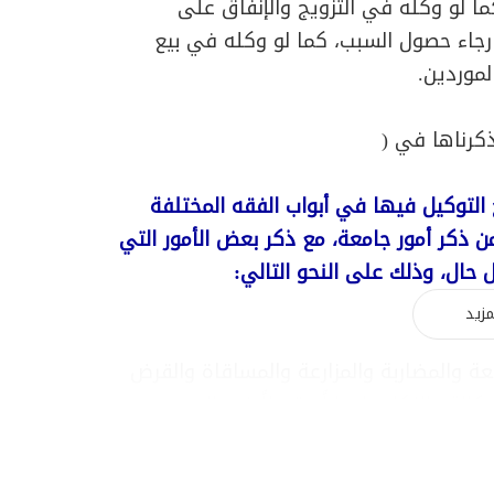
ما لو وكله في التزويج والإنفاق على
 رجاء حصول السبب، كما لو وكله في بيع
لموردين.
ذكرناها في (
التوكيل فيها في أبواب الفقه المختلفة
 من ذكر أمور جامعة، مع ذكر بعض الأمور التي
 حال، وذلك على النحو التالي:
مزيد
ديعة والمضاربة والمزارعة والمساقاة والقرض
لة والنكاح، إيجاباً وقبولاً في الجميع.
والإبراء والأخذ بالشفعة وإسقاطها وفسخ