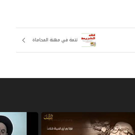
ازمه
ملات التي يجب فيها الإقباض، كما في
 لا يجب فيها ذلك، فإنَّ قَبْضَ الوكيل أو
وكِّل وإقباضه، بل يترتب الأثر على فعل
تتمة في مهنة المحاماة
اً.
توكيل شخص واحد أو أكثر ليقوم مقامه في
أن يتولوا المنازعة والمرافعة بأنفسهم،
عَلَ أحدُهما وكيلاً عنه لم يكن لصاحبه
وُكِّل فيه، لا عن الوكيل نفسه ولا عن
َيَّن كونه وكيلاً عن الموكل أو عن الوكيل، أو