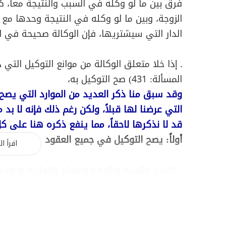
فرق بين ما لو وكله في السبب والنتيجة معاً، ك
الزوجة، وبين ما لو وكله في النتيجة وحدها مع
الدار التي سيشتريها، فإن الوكالة صحيحة في ا
ـ إذا خلا متعلق الوكالة من موانع التوكيل التي 
المسألة: 431
) صح التوكيل به،
وقد سبق منا ذكر العديد من الموارد التي يصح 
التي عرضنا لها قبلاً، ولكن رغم ذلك فإنه لا بد
قد لا نذكرها لاحقاً، مما ينفع ذكره هنا على كل
أولاً: يصح التوكيل في جميع العقود
اقرأ ال
، كالبيع والهبة والإجارة والصلح والعارية والو
والرهن والشركة والضمان والحوالة والكفالة والوكا
وكذا تصح الوكالة في الوصية والوقف والطلاق 
العقد في موارد ثبوت الخيار وإسقاطه.