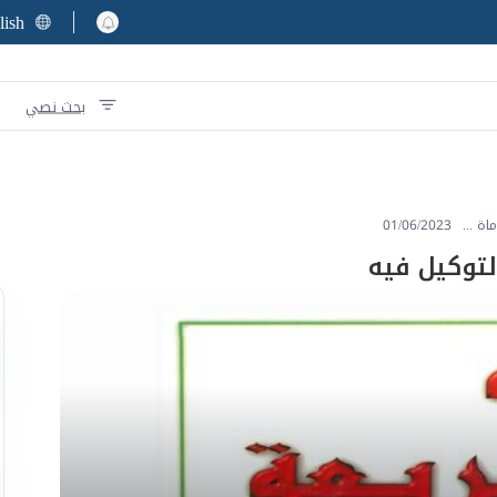
lish
بحث نصي
اة ...
01/06/2023
لتوكيل فيه