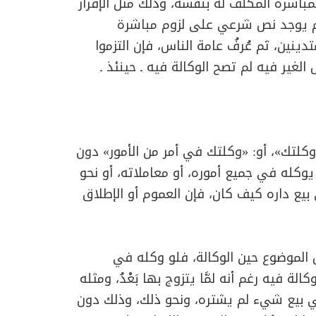
بمباشرة المكلف له بنفسه، وذلك مثل الإقرار
 لم يوجد نص شرعي على لزوم مباشرة
دينين، ثم عُرفُ عامة الناس، فإن التزموا
لغير فيه لم تصح الوكالة فيه ـ حينئذ ـ
«وكلتك»، أو: «وكلتك في أمر من الأمور» دون
يوكله في جميع أموره، أو معاملاته، أو نحو
بيع داره كيف كان، فإن العموم أو الإطلاق
ّق الموضوع حين الوكالة، فلو وكله في
ة فيه رغم أنه لمَّا يتزوج بها بَعْدُ، ومثله
ي بيع شيء لم يشتره، ونحو ذلك، وذلك دون