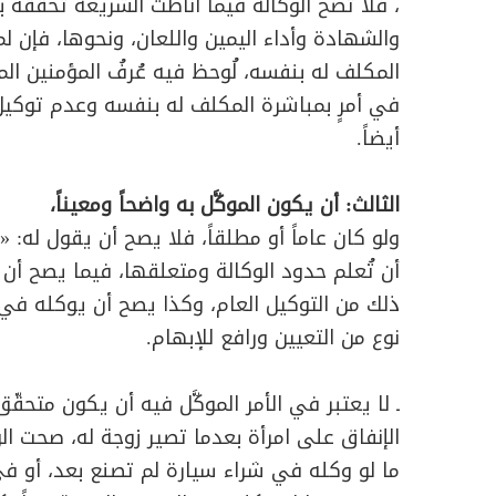
، فلا تصح الوكالة فيما أناطت الشريعة تحقّقه 
والشهادة وأداء اليمين واللعان، ونحوها، فإن
المكلف له بنفسه، لُوحظ فيه عُرفُ المؤمنين المت
في أمرٍ بمباشرة المكلف له بنفسه وعدم توكيل ا
أيضاً.
الثالث: أن يكون الموكَّل به واضحاً ومعيناً،
ولو كان عاماً أو مطلقاً، فلا يصح أن يقول له: 
أن تُعلم حدود الوكالة ومتعلقها، فيما يصح أن 
ذلك من التوكيل العام، وكذا يصح أن يوكله في 
نوع من التعيين ورافع للإبهام.
ـ لا يعتبر في الأمر الموكَّل فيه أن يكون متحق
الإنفاق على امرأة بعدما تصير زوجة له، صحت الوكال
ما لو وكله في شراء سيارة لم تصنع بعد، أو ف