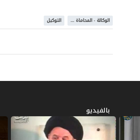
ثانياً: يصح التوكيل فيما هو من توابع العقد ولو
الوكالة - المحاماة ...
التوكيل
، كقبض الثمن وإقباض المثمن، سواءً في المعا
القرض وبيع الصرف والسلف، أو في المعاملات التي
إقباضه في مثل هذه الموارد هو بمنزلة قبض الم
الوكيل حتى في حالة عجز الموكِّل عن القبض خارج
ثالثاً: يصح التوكيل في الخصومة والمرافعة
، وذلك بأن يعمد كل واحد من المترافعين إلى 
متابعة مجريات الدعوى؛ بل يكره لذوي المروءات 
وبخاصة إذا كان الطرف الآخر بذيء اللسان؛ فإنْ جَ
الإمتناع عن الترافع معه.
بالفيديو
ـ لا يصح استقلال الوكيل بتوكيل غيره للقيام بما 
الموكِّل، ما لم يكن بإذن الموكل، فإن أَذِنَ له وع