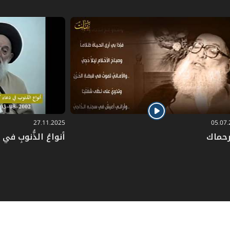
27.11.2025
05.07
رحماك
أنواعُ الذُّنوبِ في دُ