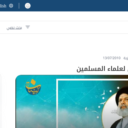
lish
بحث نصي
زية
13/07/2010
ي لعلماء المسلمين