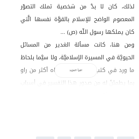
لذلك، كان لا بدَّ من شخصية تملك التصوّر
المعصوم الواضح للإسلام بالقوَّة نفسها الَّتي
كان يملكها رسول اللّه (ص) ...
ومن هنا، كانت مسألة الغدير من المسائل
الحيويَّة في المسيرة الإسلاميَّة، ولا سيَّما بلحاظ
ما ورد في كتب التفسير، مما رواه أكثر من راو
اقرأ المزيد
بما يطمئنّ له من صدور هذا التفسير في أسباب
النزول، من أنّ النبيّ (ص) عندما وصل إلى موقع
غدير خمّ، نزلت الآية الكريمة:
{يَا أَيُّهَا الرَّسُولُ
بَلِّغْ مَا أُنزِلَ إِلَيْكَ مِنْ رَبِّكَ وَإِنْ لَمْ تَفْعَلْ فَمَا بَلَّغْتَ
رِسَالَتَهُ وَاللَّهُ يَعْصِمُكَ مِنْ النَّاسِ}
[المائدة: 67].