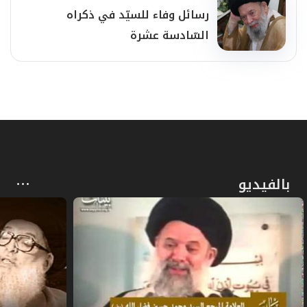
رسائل وفاء للسيّد في ذكراه
وَمَنْ شَاءَ فَلْيَكْفُرْ}
[الكهف: 29].
السّادسة عشرة
فالنبيّ (ص) لم يحسب – في إبلاغه للرسالة –
أيّ حساب لردود الفعل، لأنّه كان يقوم بعملية
تأسيس الفكر والروح والمنهج، ولذلك، فقد
كانت ردود الفعل السلبيّة كلّها منتظرة
ومتوقَّعة. وقد انطلق النبي(ص) بكلّ قوة في
بالفيديو
هذا المجال، حتى إنّه عندما كان يتألم، فإنه
يتألم لأنَّ الناس في قلبه، وكان يرى أنَّ الخلاص
هو في اتباع الناس للرسالة، ولذلك كان يتألّم
لهم ولم يتألّم منهم.
وعلى هذا، فإنَّ هذه الآية تؤكّد أنّ هناك شيئاً