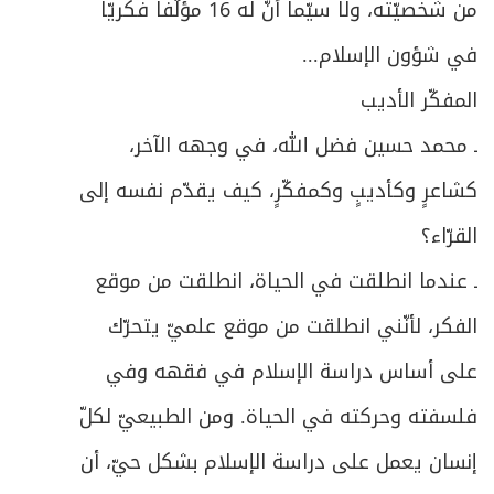
من شخصيّته، ولا سيّما أنّ له 16 مؤلَّفاً فكريّاً
في شؤون الإسلام...
المفكّر الأديب
ـ محمد حسين فضل الله، في وجهه الآخر،
كشاعرٍ وكأديبٍ وكمفكّرٍ، كيف يقدّم نفسه إلى
القرّاء؟
ـ عندما انطلقت في الحياة، انطلقت من موقع
الفكر، لأنّني انطلقت من موقع علميّ يتحرّك
على أساس دراسة الإسلام في فقهه وفي
فلسفته وحركته في الحياة. ومن الطبيعيّ لكلّ
إنسان يعمل على دراسة الإسلام بشكل حيّ، أن