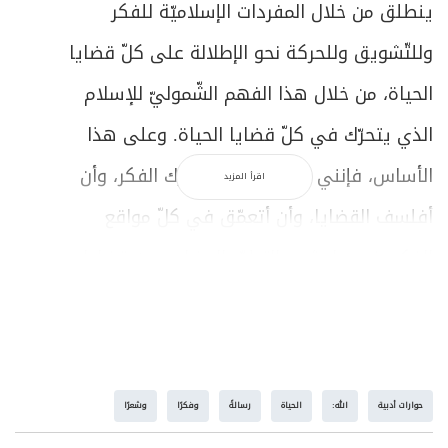
ينطلق من خلال المفردات الإسلاميّة للفكر
وللتّشويق وللحركة نحو الإطلالة على كلّ قضايا
الحياة، من خلال هذا الفهم الشّموليّ للإسلام
الذي يتحرّك في كلّ قضايا الحياة. وعلى هذا
الأساس، فإنني كنت أحاول أن أحرّك الفكر، وأن
اقرأ المزيد
أفلسف القضايا، وأن أتعمّق في كلّ مواقع
الفكر، في ما يثيره التطوّر الحضاري من قضايا،
لأجعل منها مادة فكرية أحاول من خلالها أن
أركّز الفكر الإسلاميّ، ليكون الفكر الذي يستطيع
أن يدفع الآخرين إلى احترامه أمام الأفكار
حوارات أدبية
الله:
الحياة
رسالةً
وفكرًا
وشعرًا
الأخرى، وبالتّالي إلى الاقتناع به.