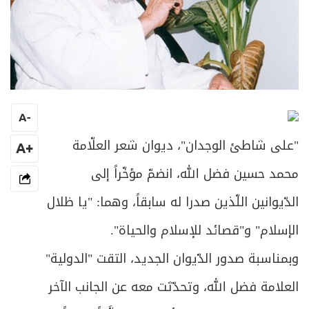
A
-
"على شاطئ الوجدان"، ديوان شعر العلّامة
+A
محمد حسين فضل الله، انضمّ مؤخّراً إلى
الدّيوانين اللّذين صدرا له سابقاً، وهما: "يا ظلال
الإسلام" و"قصائد للإسلام والحياة".
وبمناسبة صدور الدّيوان الجديد، التقت "الدولية"
العلامة فضل الله، وتحدّثت معه عن الجانب الآخر