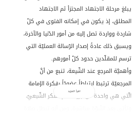
يبلغ مرحلة الاجتهاد المجتزأ ثم الاجتهاد
المطلق، إذ يكون في إمكانه الفتوى في كلّ
شاردة وواردة تصل إليه من أمور الدّنيا والآخرة،
ويسبق ذلك عادةً إصدار الرّسالة العمليّة التي
ترسم للمقلّدين حدود كلّ أمورهم.
وأهميَّة المرجع عند الشّيعة، تنبع من أنَّ
المرجعيّة ترتبط ارتباطاً عضويّاً بفكرة الإمامة
اقرأ المزيد
الّتي هي واحدة من أبرز معالم الفكر الشّيعيّ،
وتأتي بعد النّبوّة مباشرة، ومن أنه تبطل صلاة
أيّ مكلّف شيعي وصومه وكلّ واجباته الدينيّة،
ما لم يسمّ بينه وبين نفسه مرجعاً ما يجعله