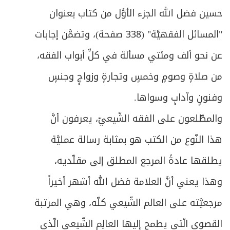
حسين فضل الله الجزء الأوَّل من كتاب بعنوان
"المسائل الفقهيَّة" (338 صفحة)، وتضمَّن إجابات
عن نحو ألف ومئتي مسألة في كلِّ أبواب الفقه،
من صلاةٍ وصومٍ وخمسٍ وتجارةٍ وزواجٍ وجنسٍ
وفنونٍ وآدابٍ وسواها.
والمطّلعون على الفقه الشّيعيّ، يعرفون أنَّ
هذا النّوع من الكتب هو بمثابة رسالة عمليَّة
يطلقها عادةً المرجع المطلق إلى مقلّديه،
وهذا يعني أنَّ العلامة فضل الله أشهر أخيراً
مرجعيَّته على العالم الشّيعي كلّه، وهي المرتبة
القصوى الّتي يطمح إليها العالِم الشّيعي الّذي