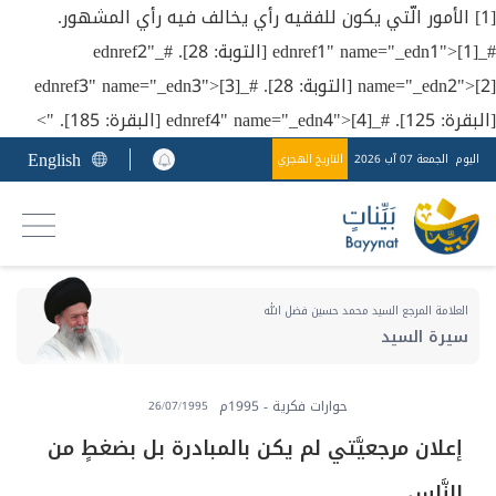
[1] الأمور الّتي يكون للفقيه رأي يخالف فيه رأي المشهور.
#_ednref1" name="_edn1">[1] [التوبة: 28]. #_ednref2"
name="_edn2">[2] [التوبة: 28]. #_ednref3" name="_edn3">[3]
[البقرة: 125]. #_ednref4" name="_edn4">[4] [البقرة: 185]. ">
English
اليوم
الجمعة 07 آب 2026
التاريخ الهجري
العلامة المرجع السيد محمد حسين فضل الله
سيرة السيد
حوارات فكرية - 1995م
26/07/1995
إعلان مرجعيَّتي لم يكن بالمبادرة بل بضغطٍ من
النَّاس