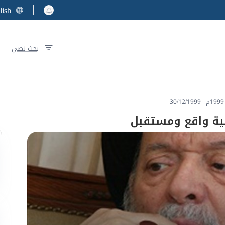
lish
بحث نصي
30/12/1999
مية واقع ومستقبل