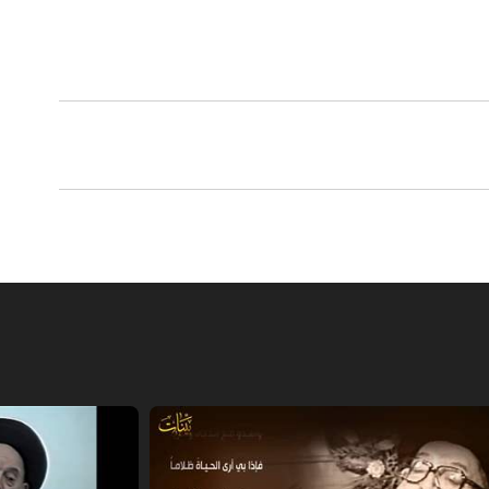
والأخلاق وما إلى ذلك، مقارنة بما وصلت
وانفتاح. لنتحسس موقع الإسلام الصحيح في
 يخططوا له، فلنخطط كما يخططون ، ولندرس
إيجابياتها كما يفعلون، لأن علينا دائماً
.
ارات إلى نتيجة عملية إيجابية في تغيير
لتي طرحتها وحول الانفتاح الذي أنا معنيٌ
 لا مقدسات في الحوار وان الحقيقة بنت
أنه اعتمد في القرآن الحوار مع كل الفئات،
ع المؤمنين. إني أشعر بأنّ هناك إيجابيات
ود مناخ لا يخلو من الجدة في انفتاح
يعي أن هناك تعقيدات كبيرة في ساحاتنا
كثير من الحواجز أمام حركية الحوار لأنها
كري ومن جمود ثقافي ومن عصبية عمياء.