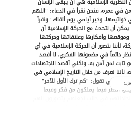
 النظرية الإسلامية هي أن يبقى الإنسان
ن في عمره، فنحن نقرأ في الدعاء: "اللهم
 خواتيمها، وخير أيامي يوم ألقاك" ونقرأ
مكن أن نتحدث مع الحركة الإسلامية أن
 وموقعها وأفكارها وعلاقاتها وحركتها
ة، لأننا نتصور أن الحركة الإسلامية في أي
نظر دائماً في مضمونها الفكري، لا أقصد
ثابت لمن آمن به، ولكني أقصد الاجتهادات
 لأننا نعرف من خلال التاريخ الإسلامي في
مقولة التي تقول: "كم ترك الأول للآخر"
مزيد
يدوا النظر فيما يملكون من فكر وفيما
 نجاحاتهم في جانب تجعلهم يتصورون انهم
ن الحركات الإسلامية وعلى المسلمين
سوا مدى الألفية الثانية وما قبلها، أن
، في هزائمه وانتصاراته، في تخلفه