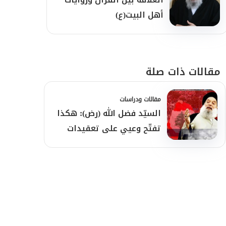
أهل البيت(ع)
مقالات ذات صلة
مقالات ودراسات
السيّد فضل الله (رض): هكذا
تفتّح وعيي على تعقيدات
الواقع اللّبناني