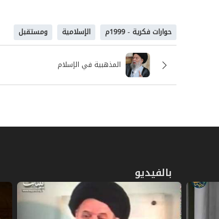
وتقدمه على مستوى الفكر والسياسة والاجتماع 
إليه الأفكار الأخرى والأديان الأخرى من تطور 
حوارات فكرية - 1999م
الإسلامية
ومستقبل
المدى الزمني الجديد الذي يحاول الآخرون ان
كما يدرسون، ولنحاسب الساحة في كل سلبياتها و
ان نعرف من نحن ومن أين وإلى أين نحن سائرون
المذهبية في الإسلام
س:
هل أفضت طروحتكم الانفتاحية على جميع التي
الصورة الموجودة عن القادة الإسلاميين؟
ج:
لعل ما أتلقاه من ردود فعل حول الاطروحات ا
به على مستوى كل الواقع من خلال ما نطرح بأنه
الحوار وأن الله حاور إبليس كما حاور الملائكة، و
مع المشركين والملحدين والمنافقين، كما طرحه م
كبيرة على مستوى المناخ، بحيث أنني أتحسس وج
بالفيديو
الناس على هذه المفردات الحوارية،. ومن الطب
الشرقية، وربما الإسلامية بشكل خاص، قد تنصب ال
تعيش الإنغلاق من خلال ما تعيشه من تخلف ف