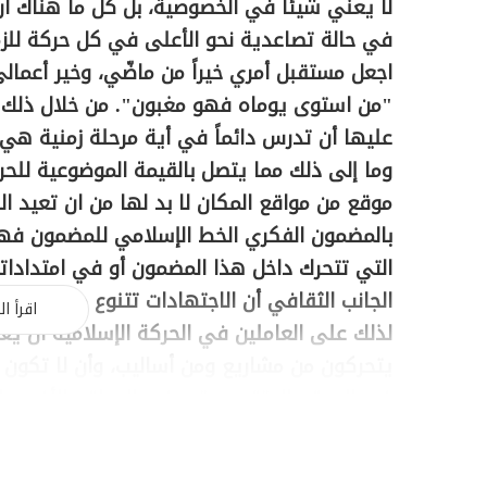
لا يعني شيئاً في الخصوصية، بل كل ما هناك أن
في حالة تصاعدية نحو الأعلى في كل حركة للزم
اجعل مستقبل أمري خيراً من ماضّي، وخير أعمالي
"من استوى يوماه فهو مغبون". من خلال ذلك ي
عليها أن تدرس دائماً في أية مرحلة زمنية هي
وما إلى ذلك مما يتصل بالقيمة الموضوعية للحرك
موقع من مواقع المكان لا بد لها من ان تعيد ال
بالمضمون الفكري الخط الإسلامي للمضمون فهو 
التي تتحرك داخل هذا المضمون أو في امتداداته،
الجانب الثقافي أن الاجتهادات تتنوع من خلال ال
اقرأ ال
لذلك على العاملين في الحركة الإسلامية أن يع
يتحركون من مشاريع ومن أساليب، وأن لا تكون
في الموقع المتقدم حتى في المواقع الأخرى. إ
المؤمنين حتى بالأسلوب التقليدي للإسلام أن يدر
يدرسوا التاريخ الإسلامي في نقاط ضعفه وقوته