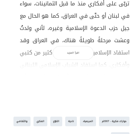
تربّى على أفكاري منذ ما قبل الثمانينات، سواء
في لبنان أو حتّى في العراق، كما هو الحال مع
جيل حزب الدعوة الإسلامية وغيره، لأني ولدتُ
وعشت مرحلةً طويلةً هناك، في العراق وقد
استفاد الإسلاميون العراقيون من كثير من كتبي
اقرأ المزيد
وأفكاري، كما استفاد الشباب الإسلامي اللبناني
مني قبل أن ينشأ حزب الله، ثم نشأ حزب الله،
ولكني لم أكن جزءاً منه، وكنت أقول لهم: "أنا
لست جزءاً منكم، لأني لا أشتغل حزبياً، ولكن
عندما تشاورونني في الأمور، فإذا وافقت عليها
حوارات فكرية - 2007م
المرجعية،
ناحية
التنوّع
الفكري
والثقافي
أدعمها، وإذا لم أوافق لا أدعمها".