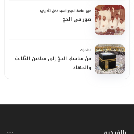
صور العلامة المرجع السيد فضل الله(رض)
صور في الحج
محاضرات
منْ مناسكِ الحجّ إلى ميادينِ الطَّاعةِ
والجهاد
بالفيديو