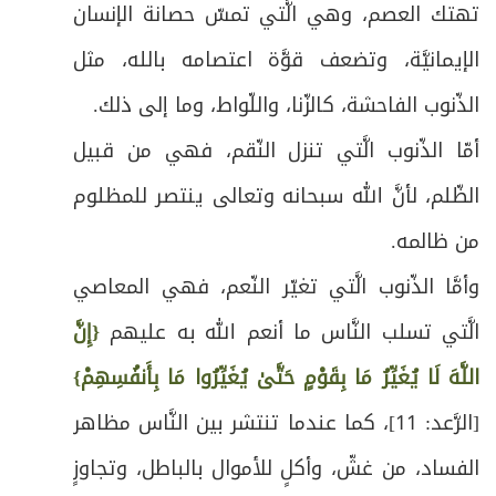
تهتك العصم، وهي الَّتي تمسّ حصانة الإنسان
الإيمانيَّة، وتضعف قوَّة اعتصامه بالله، مثل
الذّنوب الفاحشة، كالزّنا، واللّواط، وما إلى ذلك.
أمّا الذّنوب الَّتي تنزل النّقم، فهي من قبيل
الظّلم، لأنَّ الله سبحانه وتعالى ينتصر للمظلوم
من ظالمه.
وأمَّا الذّنوب الَّتي تغيّر النّعم، فهي المعاصي
الَّتي تسلب النَّاس ما أنعم الله به عليهم
{إِنَّ
اللَّهَ لَا يُغَيِّرُ مَا بِقَوْمٍ حَتَّىٰ يُغَيِّرُوا مَا بِأَنفُسِهِمْ}
[الرَّعد: 11]، كما عندما تنتشر بين النَّاس مظاهر
الفساد، من غشّ، وأكلٍ للأموال بالباطل، وتجاوزٍ