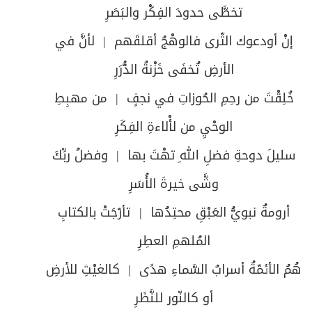
تخطَّى حدودَ الفِكْر والبَصَرِ
إنْ أودعوك الثّرى فالوهْجُ أقلقَهم | لأنَّ في
الأرضِ تُخفَى خَزْنةُ الدُّرَرِ
خُلِقْتَ من رحِمِ الحُوزاتِ في نجفٍ | من مهبِطِ
الوحْيِ من لأْلاءةِ الفِكَرِ
سليلَ دوحةِ فضلِ اللهِ تهْتَ بها | وفضلُ ربِّكَ
وشَّى خيرةَ الأُسَرِ
أرومةٌ نبويُّ العَبْقِ محتِدُها | تأرّجَتْ بالكتابِ
المُلهمِ العطِرِ
هُمُ الأئمّةُ أسرابُ السَّماءِ هدًى | كالغيْثِ للأرضِ
أو كالنّور للنَّظَرِ