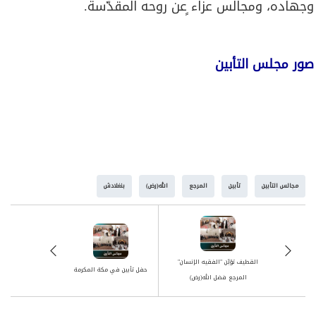
وجهاده، ومجالس عزاء ٍعن روحه المقدّسة.
صور مجلس التأبين
مجالس التأبين
تأبين
المرجع
الله(رض)
بنغلادش
القطيف تؤبِّن "الفقيه الإنسان"
حفل تأبين في مكة المكرمة
المرجع فضل الله(رض)