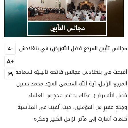
مجالس تأبين المرجع فضل الله(رض) في بنغلادش
A
-
+A
أقيمت في بنغلادش مجالس فاتحة تأبينيّة لسماحة
المرجع الرّاحل، آية الله العظمى السيّد محمد حسين
فضل الله (رض)، وذلك بحضور عددٍ من العلماء
وجمعٍ غفيرٍ من المؤمنين، حيث ألقيت في المناسبة
كلمات أشارت إلى مآثر الرّاحل الكبير وفكره