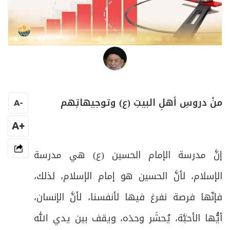
العلامة المرجع السيد محمد حسين فضل الله
منْ دروسِ أهلِ البيتِ (ع) وتوجيهاتِهم
A
-
+A
إنَّ مدرسة الإمام الحسين (ع) هي مدرسة
الإسلام، لأنَّ الحسين هو إمام الإسلام، لذلك،
فإنّها فرصة نفرغ فيها لأنفسنا، لأنَّ الإنسان،
أيُّها الأحبَّة، يُحشَر وحدَه، ويقف بين يدي الله