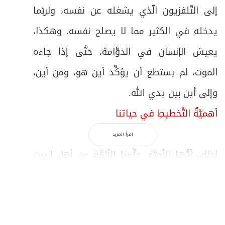
إلى التّلفزيون الّذي يشغله عن نفسه، ولربّما
يدخله في الكثير مما لا يصلح نفسه. وهكذا،
يعيش الإنسان في الدوَّامة، حتَّى إذا جاءه
الموت، لم يستطع أن يؤكِّد أين هو، ومن أين،
وإلى أين بين يدي الله.
أهميَّةُ التَّخطيطِ في حياتنا
اقرأ المزيد
لذلك، أيُّها الأحبَّة، علَّمنا الأئمَّة من أهل البيت
(ع)، مما علَّمهم رسول الله الَّذي علَّمه الله
تعالى، أن تكون بدايات الزَّمن منطلق تفكير
وتخطيط، فكما نخطِّط لمشاريعنا، كما لو كان