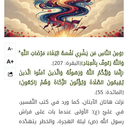
A
-
{وَمِنَ النَّاسِ مَن يَشْرِي نَفْسَهُ ابْتِغَاءَ مَرْضَاتِ اللَّهِ ۗ
+A
وَاللَّهُ رَءُوفٌ بِالْعِبَادِ}
[البقرة: 207].
{إِنَّمَا وَلِيُّكُمُ اللَّهُ وَرَسُولُهُ وَالَّذينَ آمَنُوا الَّذينَ
يُقِيمُونَ الصَّلَاةَ وَيُؤْتُونَ الزَّكَاةَ وَهُمْ رَاكِعُونَ}
[المائدة: 55].
نزلت هاتان الآيتان، كما ورد في كتب التَّفسير،
في عليّ (ع)؛ الأولى عندما بات على فراش
رسول الله (ص) ليلة الهجرة، والخطر يتهدَّده