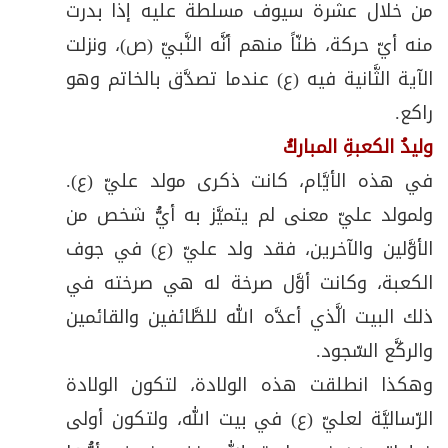
من خلال عشرة سيوف مسلطة عليه إذا بدرت
منه أيّ حركة، ظنّاً منهم أنَّه النَّبيّ (ص)، ونزلت
الآية الثَّانية فيه (ع) عندما تصدَّق بالخاتم وهو
راكع.
وليدُ الكعبةِ المباركُ
في هذه الأيَّام، كانت ذكرى مولد عليّ (ع).
ولمولد عليّ معنى لم يتميَّز به أيُّ شخص من
الأوَّلين والآخرين، فقد ولد عليّ (ع) في جوف
الكعبة، وكانت أوَّل صرخة له هي صرخته في
ذلك البيت الَّذي أعدَّه الله للطَّائفين والقائمين
والركَّع السّجود.
وهكذا انطلقت هذه الولادة، لتكون الولادة
الرّساليَّة لعليّ (ع) في بيت الله، ولتكون أولى