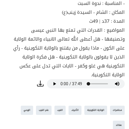
- المناسبة : ندوة السبت
كما أعطاهم السّلطةَ الشَّرعيّةَ في إدارةِ شؤونِ
المكان : الشام - السيدة زينب(ع)
النَّاسِ وحُكمِهم، وبثِّ قوانينِ الشَّريعةِ بينهم
المدة : 37د | 49ث
وهدايتهم إلى دينهم.
المواضيع : القدرات التي تمتع بها النبي عيسى
وقد أخذت نظريّةُ الولايةِ التَّكوينيّةِ بُعدًا عقائديًّا
وتصنيفها - هل أعطى الله تعالى الانبياء والائمة الولاية
حاسمًا متنوّعًا في تضييقِ المسألةِ، لتبقى في
على الكون - ماذا يقول من يقتنع بالولاية التكوينية - رأي
دائرةِ المعجزةِ كما نختارُه نحنُ، وفي توسيعِها
الذين لا يقولون بالولاية التكوينية - هل فكرة الولاية
لتشملَ كلَّ الكونِ، كما يختارُها الكثيرُ من
التكوينية هي غلو وكفر - الايات التي تدل على عكس
علمائِنا الكبارِ، ممّا يمكنُ للإنسانِ أن يطَّلعَ عليه
الولاية التكوينية.
في بياناتِ السيّدِ الخمينيِّ والسيّدِ الخوئيِّ،
وحتّى الشَّيخِ الأنصاريِّ...
حتّى إنَّ البعضَ يرى أنَّ اللهَ فوَّضَ إلى الأنبياءِ
والأئمَّةِ أمرَ التَّصرُّفِ في الكونِ في حركتِه
محاضرات
الولاية التكوينية
الأنبياء
الغيب
علم الغيب
الوحي
الخفيّةِ والظَّاهرةِ، بحيثُ إنَّهم يملكون القدرةَ
عقائد