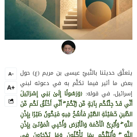
العلامة المرجع السيد محمد حسين فضل الله
يتعلَّق
حديث
نا
بالنَّبيّ عيسى بن مريم (ع) حول
A
-
بعض ما أثير فيما تكلَّم به في دعوته لبني
+A
إسرائيل، في قوله:
{وَرَسُولًا إِلَىٰ بَنِي إِسْرَائِيلَ
أَنِّي قَدْ جِئْتُكُم بِآيَةٍ مِّن رَّبِّكُمْ ۖ أَنِّي أَخْلُقُ لَكُم مِّنَ
الطِّينِ كَهَيْئَةِ الطَّيْرِ فَأَنفُخُ فِيهِ فَيَكُونُ طَيْرًا بِإِذْنِ
اللَّهِ ۖ وَأُبْرِئُ الْأَكْمَهَ وَالْأَبْرَصَ وَأُحْيِي الْمَوْتَىٰ بِإِذْنِ
اللَّهِ ۖ وَأُنَبِّئُكُم بِمَا تَأْكُلُونَ وَمَا تَدَّخِرُونَ فِي