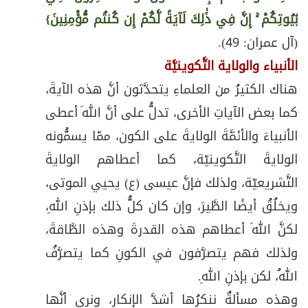
بُيُوتِكُمْ ۚ إِنَّ فِي ذَٰلِكَ لَآيَةً لَّكُمْ إِن كُنتُم مُّؤْمِنِينَ}
(آل عمران: 49).
الأنبياء والولاية التَّكوينيَّة
هناك الكثيرُ من العلماءِ يتحدَّثون أنَّ هذه الآيةَ،
كما بعض الآياتِ الأخرى، تدلُّ على أنَّ اللهَ أعطى
الأنبياءَ والأئمَّةَ الولايةَ على الكون، ممّا يسمُّونه
الولايةَ التَّكوينيّة، كما أعطاهم الولايةَ
التَّشريعيّة، ولذلك فإنَّ عيسى (ع) يحيي الموتى،
ويخلُقُ أيضًا الطَّيرَ، وإن كان كلُّ ذلك بإذنِ اللهِ،
لكنَّ اللهَ أعطاهم هذه القدرةَ وهذه الطَّاقةَ،
ولذلك فهم يتصرَّفون في الكونِ كما يتصرَّفُ
اللهُ، لكن بإذنِ اللهِ.
وهذه مسألةٌ ننكرُها أشدَّ الإنكارِ، ونرى أنَّها