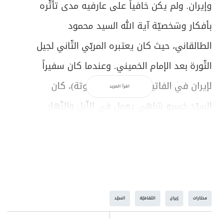
وإيران. ولم يكن خافياً على عارفيه مدى تأثّره
بأفكار وشخصيّة آية الله السيد محمود
الطالقاني، حيث كان يعتبره المربّي الثّاني لجيل
الثّورة بعد الإمام الخميني. وعندما كان سفيراً
لإيران في الفاتيكان (لفترات متفاوتة)، كان
اقرأ المزيد
السيّد خسرو شاهي يعمل في اللّيل والنّهار
لإنضاج فكرة الحوار الإسلامي المسيحي وبثّها
في العالم، فأسَّس في روما "مركز الثقافة
الإسلامية في أوروبا" كمنبر لحوار الأديان
والثقافات.
مختارات
إيران
الثقافيّة
السيّد
انماز السيد هادي خسرو شاهي بثقة الإمام