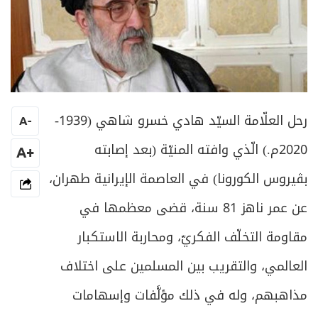
رحل العلّامة السيّد هادي خسرو شاهي (1939-
A
-
2020م.) الّذي وافته المنيّة (بعد إصابته
+A
بڤيروس الكورونا) في العاصمة الإيرانية طهران،
عن عمر ناهز 81 سنة، قضى معظمها في
مقاومة التخلّف الفكريّ، ومحاربة الاستكبار
العالمي، والتقريب بين المسلمين على اختلاف
مذاهبهم، وله في ذلك مؤلَّفات وإسهامات