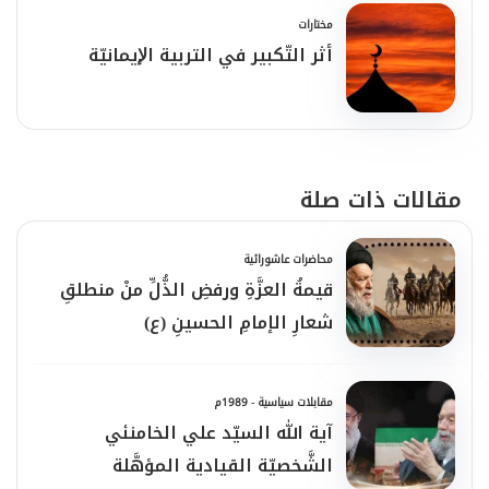
عن بحر علمها.
مختارات
أثر التّكبير في التربية اﻹيمانيّة
مقالات ذات صلة
محاضرات عاشورائية
قيمةُ العزَّةِ ورفضِ الذُّلِّ منْ منطلقِ
شعارِ الإمامِ الحسينِ (ع)
مقابلات سياسية - 1989م
آية الله السيّد علي الخامنئي
الشَّخصيّة القيادية المؤهَّلة