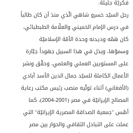
فكريّة جليلة.
رحل السيّد خسرو شاهي الّذي منذ أن كان طالباً
في درس الإمام الخميني والعلّامة الطبطبائي،
كان همّه وديدنه وحدة الأمّة الإسلاميّة
وسموّها، وبذل في هذا السبيل جهوداً جبَّارة
على المستويين العملي والعلمي، وحقَّق ونشر
الأعمال الكاملة للسيّد جمال الدين الأسد آبادي
(الأفغاني) أثناء تولّيه منصب رئيس مكتب رعاية
المصالح الإيرانيّة في مصر (2001-2004)، كما
أسَّس "جمعية الصداقة المصرية الإيرانيّة" التي
عملت على التبادل الثقافي والحوار بين مصر