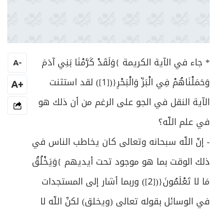
* جاء في الآية الكريمة }وَلَقَدْ كَرَّمْنَا بَنِي آدَمَ
A
-
وَحَمَلْنَاهُمْ فِي الْبَرِّ وَالْبَحْرِ{(
[1]
) لقد استثنت
+A
الآية النقل في الجو على الرغم من أن ذلك هو
في علم اللّه؟
- إنّ اللّه سبحانه وتعالى كان يخاطب الناس في
ذلك الوقت بما هو موجود تحت أيديهم }وَيَخْلُقُ
مَا لا تَعْلَمُونَ{(
[2]
) وربما أشار إلى المستجدات
في الوسائل بقوله تعالى (ويخلق) لكنّ اللّه لا