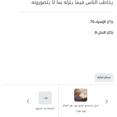
يخاطب الناس فيما ينزله بما لا يتصورونه.
([1])
الإسراء:70.
([2])
النحل:8.
مسائل قرآنية
تحدّي المجتمعِ للنبّيِّ (ص): هل القرآنُ
الخلافة بعد الرسول
كلامُ الله؟!