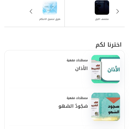
منتصف الليل
طرق تحصيل الاحكام
اخترنا لكم
مصطلحات فقهية
الأذان
مصطلحات فقهية
سُجُودُ السَّهو