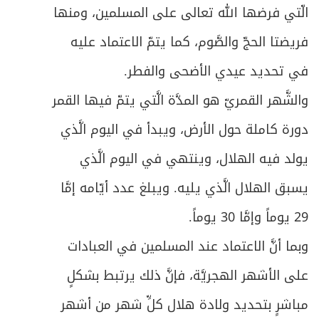
الّتي فرضها الله تعالى على المسلمين، ومنها
فريضتا الحجّ والصَّوم، كما يتمّ الاعتماد عليه
في تحديد عيدي الأضحى والفطر.
والشَّهر القمريّ هو المدَّة الَّتي يتمّ فيها القمر
دورة كاملة حول الأرض، ويبدأ في اليوم الَّذي
يولد فيه الهلال، وينتهي في اليوم الَّذي
يسبق الهلال الَّذي يليه. ويبلغ عدد أيّامه إمَّا
29 يوماً وإمَّا 30 يوماً.
وبما أنَّ الاعتماد عند المسلمين في العبادات
على الأشهر الهجريَّة، فإنَّ ذلك يرتبط بشكلٍ
مباشرٍ بتحديد ولادة هلال كلِّ شهر من أشهر