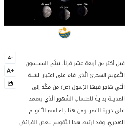
محرر الموقع
A
-
قبل أكثر من أربعة عشر قرناً، تبنَّى المسلمون
+A
التَّقويم الهجريّ الَّذي قام على اعتبار السّنة
الّتي هاجر فيها الرّسول (ص) من مكَّة إلى
المدينة بدايةً لاحتساب الشّهور الّذي يعتمد
على دورة القمر، ومن هنا جاء اسم التّقويم
الهجريّ. وقد ارتبط هذا التّقويم ببعض الفرائض