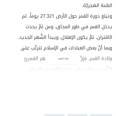
السَّنة الهجريَّة.
وتبلغ دورة القمر حول الأرض 27.321 يوماً، ثم
يدخل القمر في طور المحاق، ومن ثمَّ يحدث
الاقتران، ثمَّ يكون الإهلال، ويبدأ الشَّهر الجديد.
وبما أنَّ بعض العبادات في الإسلام تترتّب على
ولادة القمر، فإنَّ الاعتماد في الشّهر القمريّ
اقرأ المزيد
الشّرعيّ يكون على خروج القمر من المحاق،
وابتدائه بالتحرّك بعد أن يصبح بين الأرض
والشَّمس، وهذا يعني مواجهة جزء من نصفه
المضيء للأرض. والآخر: أن يكون هذا الجزء مما
يمكن رؤيته بالعين الاعتياديَّة المجرّدة، أو