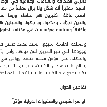
دائرتي الصحافة والعلاقات الإعلامية في الوكال
السيد، معتبراً أنه شكّل ولا يزال معلماً من م
العصر، قائلاً: «كثيرون هم العلماء، وربما المر
والذين تجرّأوا، وجدّدوا، وواجهوا، والقليلين ه
وأخلاقاً وسياسة ومؤسسات في مختلف الحقول
وسماحة العلامة المرجع، السيد محمد حسين فض
وجودها التي تنير الطريق لمن حولها، ولمن يأ
والجهاد، عقل مؤمن مسلم منفتح وواثق في حرا
وعالم عارف محدق بالكليات، خبير في التكتيك د
تكاد تضيع فيه الكليات والاستراتيجيات لمصلحة
تفاصيل الحوار:
الواقع الشيعي والمتغيرات الدولية مؤخّراً