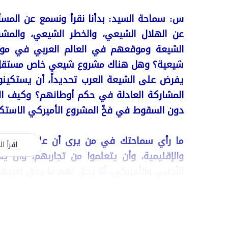
س: سماحة السيد: بدأنا نقرأ ونسمع عن المسأل
عن الهلال الشيعي، والخطر الشيعي، والمش
الشيعة وموقعهم في العالم العربي في مواج
شيعية؟ وهل هناك مشروع شيعي خاص مستقل ع
يفرض على الشيعة العرب تحديداً، أن يستكي
المشاركة العادلة في حكم أوطانهم؟ وكيف ال
دون السقوط في فخّ المشروع الأميركي الاستك
ما رأي سماحتك في من يرى أن على الشيعة ال
اقرأ ال
والإقليمية، وأن يتعلموا من تجاربهم، وأن
الأجنبي والأميركي، ألا يحق لهم ما يحق لغيره
سماحة السيد، كيف نوفّق بين همّ الأمة وال
بمصالح الشيعة من أجل مصالح الأمة، أو نضحي ب