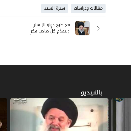
مقالات ودراسات
سيرة السيد
مع طرحِ دولةِ الإنسانِ..
وليقدِّم كلُّ صاحبِ فكرٍ
فكرَه
بالفيديو