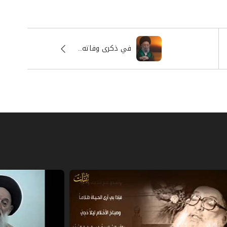
في ذكرى وفاته..