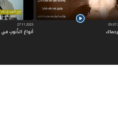
27.11.2025
05.07
رحماك
أنواعُ الذُّنوبِ في دُ