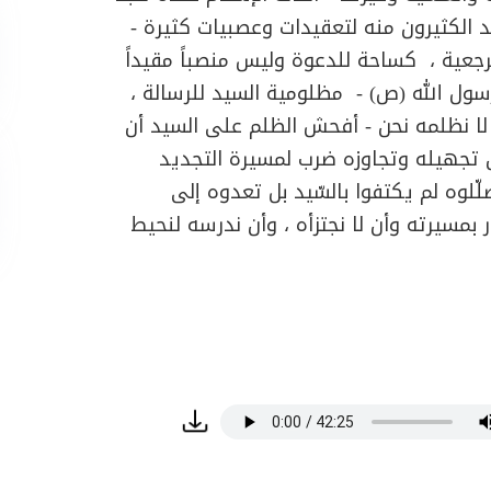
د الكثيرون منه لتعقيدات وعصبيات كثيرة -
جعية ، كساحة للدعوة وليس منصباً مقيداً
رسول الله (ص) - مظلومية السيد للرسالة ،
 لا نظلمه نحن - أفحش الظلم على السيد أن
ن تجهيله وتجاوزه ضرب لمسيرة التجديد
ّلوه لم يكتفوا بالسّيد بل تعدوه إلى
بمسيرته وأن لا نجتزأه ، وأن ندرسه لنحيط