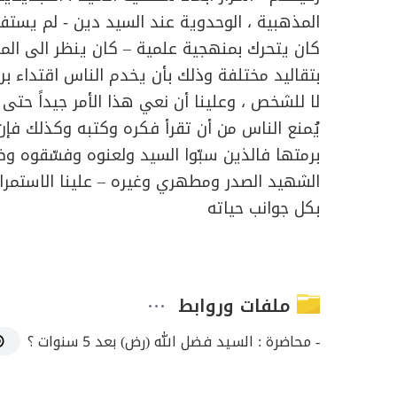
المذهبية ، الوحدوية عند السيد دين - لم يستف
كان يتحرك بمنهجية علمية – كان ينظر الى المر
بتقاليد مختلفة وذلك بأن يخدم الناس اقتداء ب
لا للشخص ، وعلينا أن نعي هذا الأمر جيداً حتى
يُمنع الناس من أن تقرأ فكره وكتبه وكذلك فإ
برمتها فالذين سبّوا السيد ولعنوه وفسّقوه وضل
الشهيد الصدر ومطهري وغيره – علينا الاستمرار 
بكل جوانب حياته
ملفات وروابط
- محاضرة : السيد فضل الله (رض) بعد 5 سنوات ؟