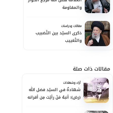
والمقاومة
مقالات ودراسات
ذكرى السيّد بين التَّضبيب
والتَّغييب
مقالات ذات صلة
آراء وشهادات
شهادةٌ في السيّد فضل الله
(رض): أنبهُ مَنْ رأيْت مِن أقرانه