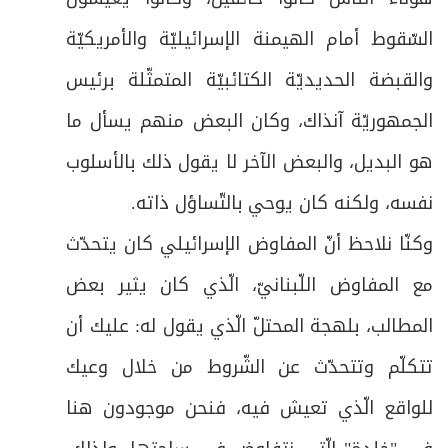
السّقوط أمام الهيمنة الإسرائيليّة والأمريكيّة
والقبضة الحديديّة الكتائبيّة المتمثّلة برئيس
الجمهوريّة آنذاك، وكان البعض منهم يسأل ما
هو البديل، والبعض الآخر لا يقول ذلك بالأسلوب
نفسه، ولكنه كان يوحي بالتّساؤل ذاته.
وكنّا نلاحظ أنّ المفاوض الإسرائيلي كان يتحدّث
مع المفاوض اللّبنانيّ، الّذي كان يثير بعض
المطالب، بلهجة المحتلّ الّذي يقول له: عليك أن
تتكلّم وتتحدّث عن الشّروط من خلال وعيك
للواقع الّذي تعيش فيه، فنحن موجودون هنا