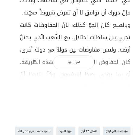
في "خلدة" الّتي نتفاوض في ساحتها، ولذلك،
فإنّ دورك أن توافق لا أن تفرض شروطاً معيّنة.
وبالطبع كان الجوّ كذلك، لأنّ المفاوضات كانت
تجري بين سلطات احتلال، مع الشّعب الّذي يحتلّ
أرضه، وليس مفاوضات بين دولة مع دولة أخرى،
كان المفاوض الإسرائيليّ يتكلّم بهذه الطّريقة،
اقرأ المزيد
أو بما يوحي بهذا المضمون، وكنّا نلاحظ أنّ
المفاوض اللّبناني كان ينطلق من موقع العجز،
وربما كانت أمريكا تريد أن تحتفظ له ببعض ماء
الوجه، ولكنّ العجز كان أقوى من ذلك، وكانت
الرّغبة في الوصول إلى حلّ تفاوضيّ يؤدّي إلى
من النجف الى لبنان
اتفاق 17 أيار
سيرة السيد
السيد محمد حسين فضل الله