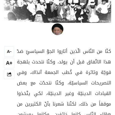
العلامة المرجع السيد محمد حسين فضل الله
كنّا من النّاس الّذين أثاروا الجوّ السياسيّ ضدّ
A
-
هذا الاتّفاق قبل أن يولد، وكنّا نتحدث بلهجة
+A
قويّة وثائرة في خُطب الجمعة آنذاك، وفي
التصريحات السياسيّة، وكنّا نتحدّث مع بعض
القيادات الدينيّة وغير الدينيّة، لكي يتّخذوا
موقفاً من ذلك، لكنّنا شعرنا بأنّ الكثيرين من
هؤلاء النّاس كانوا خائفين، وكانوا يعيشون