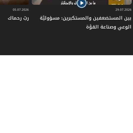
كان لا يريد لإسرائيل أن تنسحب آنذاك، لأنّ من
05.07.2026
29.07.2026
الطبيعيّ أنّه لو انسحبت إسرائيل في ذلك
بين المستضعفين والمستكبرين: مسؤوليَّة
ربّ رحماك
الوعي وصناعة القوَّة
الوقت، لكانت المسألة من الناحية السياسيّة
مبرّراً للحكم اللّبناني لكي يفرض على سوريا أن
تنسحب، ولكن لم يكن يُراد للأزمة اللّبنانيّة آنذاك
أن تتّجه نحو الحلّ، لأنّه كان يراد إرباك الوضع
السياسيّ في داخل لبنان والمنطقة، بعمليّة
التّجاذب في ساحات الحرب الباردة الّتي يمثّل
لبنان أحد مواقعها بين أمريكا والاتحاد
السوفياتي آنذاك، باعتبار أنّ إسرائيل تمثّل فريق
أمريكا في هذه الحرب، كما أنّ سوريا تمثّل