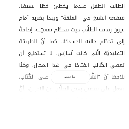
الطالب الطفل عندما يخطئ خطًا بسيطًا،
فيضعه الشيخ في "الفلقة" ويبدأ بضربه أمام
عيون رفاقه الطلَّاب حيث تتحطّم نفسيّته، إضافةً
إلى تحطّم حالته الجسديّة. كما أنَّ الطريقة
التقليديَّة الَّتي كانت تُمارَس، لا تستطيع أن
تعطي الطَّالب انفتاحًا في هذا المجال. وكنّا
نلاحظ أنَّ "الشَّيخ" الَّذي يُشرف على الكُتّاب،
اقرأ المزيد
يعمل على تفضيل بعض الطلَّاب عن الآخرين، لأنَّ
هذا من عائلة غنيَّة أو من عائلة الوجهاء، ممّا
(2)
كان يُثقل روحيّة الطلَّاب"
.
ويردف سماحته: "لم أمكث كثيرًا في هذه