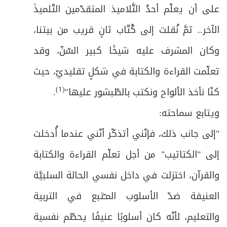
على أن يعلّم أحدُ التَّلاميذ المتقدّمين التّلميذَ
الآخر.. ثمَّ نُقلت إلى كُتّاب ثانٍ قريب من بيتنا،
وكان المشرف عليه شيخًا كبير السّنّ، وقد
تعلّمت القراءة والكتابة في شكلٍ تقليديّ، حيث
(1)
كنّا نأخذ الألواح ونكتب بالطّبشور عليها"
.
ويتابع سماحته:
"إلى جانب ذلك، فإنّني أتذكّر أنّني عندما أُدخلت
إلى "الكتاتيب" من أجل تعلّم القراءة والكتابة
والقرآن، اختزلت في داخل نفسي الحالة السلبيَّة
العنيفة ضدّ الأسلوب المـّتبع في التربية
والتعليم، لأنّه كان أسلوبًا عنيفًا يحطّم نفسية