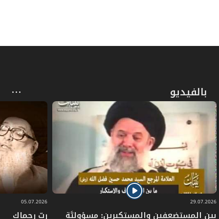
ص
المبحث الأول: في الإحرام لحجّ التَّمتُّع فيه فرع
42
ص
فرعٌ: في آداب الإحرام للحجّ
43
ص
المبحث الثاني: في الوقوف بعرفات فيه فرع
44
بالفيديو
ص
فرعٌ: في آداب الوقوف بعرفات
45
المبحث الثالث: في الوقوف بمزدلفة (المشعر
ص
46
الحرام) فيه فروع
ص
فرعٌ: في حكم إدراك الوقوفين أو أحدهما
47
ص
فرعٌ في آداب الوقوف بمزدلفة:
48
05.07.2026
29.07.2026
بين المستضعفين والمستكبرين: مسؤوليَّة
ربّ رحماك
المبحث الرابع: في أعمال منى يوم العيد فيه