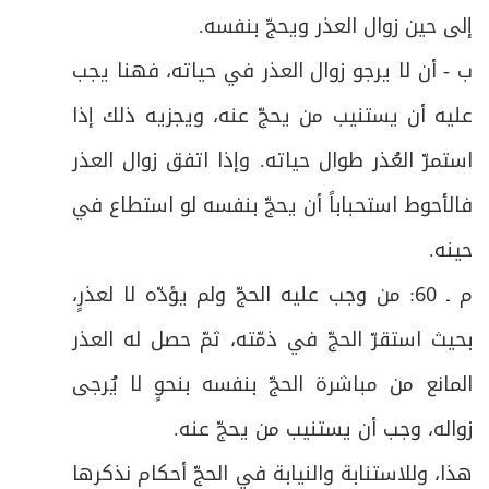
إلى حين زوال العذر ويحجّ بنفسه
.
ص
الفرع الأول في شروط الطواف وأحكامه
26
ب - أن لا يرجو زوال العذر في حياته، فهنا يجب
ص
الفرع الثاني: في واجبات الطواف
27
عليه أن يستنيب من يحجّ عنه، ويجزيه ذلك إذا
ص
الفرع الثالث: في قطع الطواف:
استمرّ العُذر طوال حياته. وإذا اتفق زوال العذر
28
فالأحوط استحباباً أن يحجّ بنفسه لو استطاع في
ص
الفرع الرابع: في النقصان والزيادة في الطواف
29
حينه
.
ص
الفرع الخامس: في أحكام الشك في الطواف
30
م ـ 60: من وجب عليه الحجّ ولم يؤدّه لا لعذرٍ،
ص
بحيث استقرّ الحجّ في ذمّته، ثمّ حصل له العذر
الفرع السادس: في أحكام الخلل في الطواف
31
المانع من مباشرة الحجّ بنفسه بنحوٍ لا يُرجى
ص
المبحث الثالث: في صلاة الطواف وفيه فرع
32
زواله، وجب أن يستنيب من يحجّ عنه
.
ص
فرعٌ: في آداب الطواف وصلاته
33
هذا، وللاستنابة والنيابة في الحجّ أحكام نذكرها