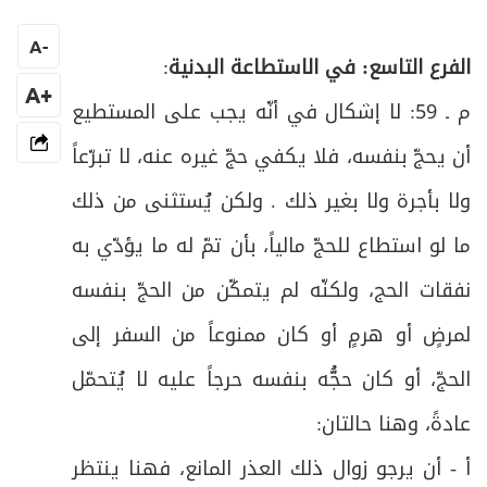
ص
المبحث الأول: في الإحرام وفيه فروع
17
A
-
الفرع التاسع: في الاستطاعة البدنية
:
ص
الفرع الثاني: في أحكام الإحرام
+A
18
م ـ 59: لا إشكال في أنّه يجب على المستطيع
ص
أن يحجّ بنفسه، فلا يكفي حجّ غيره عنه، لا تبرّعاً
الفرع الثالث: في مستحبّات الإحرام ومكروهاته
20
ولا بأجرة ولا بغير ذلك . ولكن يُستثنى من ذلك
ص
الفرع الرابع: في محرّمات الإحرام
21
ما لو استطاع للحجّ مالياً، بأن تمّ له ما يؤدّي به
ص
الفرع الخامس: في حدود الحرم وأحكامه
22
نفقات الحج، ولكنّه لم يتمكّن من الحجّ بنفسه
لمرضٍ أو هرمٍ أو كان ممنوعاً من السفر إلى
ص
فرعٌ: في مستحبات دخول الحرم
23
الحجّ، أو كان حجُّه بنفسه حرجاً عليه لا يُتحمّل
ص
فرعٌ: في آداب مكَّة المعظَّمة
24
عادةً، وهنا حالتان
:
ص
المبحث الثاني: في الطواف بالبيت وفيه فروع
25
أ - أن يرجو زوال ذلك العذر المانع، فهنا ينتظر