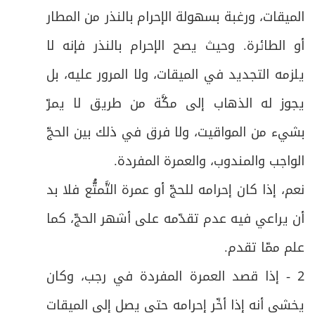
الفرع الخامس: في أحكام الشك في الطواف
30
الميقات، ورغبة بسهولة الإحرام بالنذر من المطار
ص
أو الطائرة. وحيث يصح الإحرام بالنذر فإنه لا
الفرع السادس: في أحكام الخلل في الطواف
31
يلزمه التجديد في الميقات، ولا المرور عليه، بل
ص
المبحث الثالث: في صلاة الطواف وفيه فرع
32
يجوز له الذهاب إلى مكَّة من طريق لا يمرّ
ص
فرعٌ: في آداب الطواف وصلاته
33
بشيء من المواقيت، ولا فرق في ذلك بين الحجّ
ص
الواجب والمندوب، والعمرة المفردة
.
المبحث الرابع: في أحكام الحيض والاستحاضة
34
نعم، إذا كان إحرامه للحجّ أو عمرة التَّمتُّع فلا بد
ص
المبحث الخامس: في السعي و فيه فروع
35
أن يراعي فيه عدم تقدّمه على أشهر الحجّ، كما
ص
الفرع الأول: في شروط السعي وواجباته
36
علم ممّا تقدم
.
2 - إذا قصد العمرة المفردة في رجب، وكان
ص
الفرع الثاني: في النقصان والزيادة في السعي
37
يخشى أنه إذا أخّر إحرامه حتى يصل إلى الميقات
ص