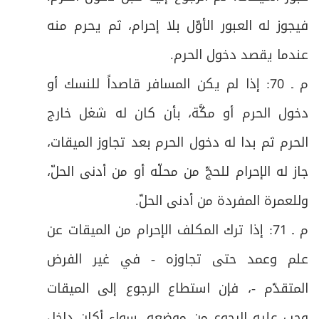
62
فيجوز له العبور الأوّل بلا إحرام، ثم يحرم منه
ص
المبحث السادس: في أعمال منى أيام التشريق
63
عندما يقصد دخول الحرم
.
ص
الأول: المبيت بمنى
64
م ـ 70: إذا لم يكن المسافر قاصداً للنسك أو
ص
دخول الحرم أو مكَّة، بأن كان له شغل خارج
فرعٌ: في آداب منى
65
الحرم ثم بدا له دخول الحرم بعد تجاوز الميقات،
ص
الثاني: في رمي الجمار أيام التشريق
66
جاز له الإحرام للحجّ من محلّه أو من أدنى الحلّ،
ص
فرع: في طواف الوداع
67
وللعمرة المفردة من أدنى الحلّ
.
م ـ 71: إذا ترك المكلف الإحرام من الميقات عن
البـاب الثـاني في باقي أنواع الحجّ والعمرة وفيه
ص
68
فصلان
علم وعمد حتى تجاوزه - في غير الفرض
ص
المتقدّم -، فإن استطاع الرجوع إلى الميقات
الفصل الأول: في حجّ الإفراد والقران
69
وجب عليه الرجوع من موضعه، سواء أكان داخل