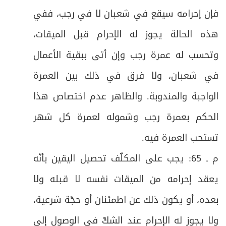
الفرع الثالث: في الشكّ في السعي
38
فإن إحرامه سيقع في شعبان لا في رجب، ففي
ص
الفرع الرابع: في آداب السعي
هذه الحالة يجوز له الإحرام قبل الميقات،
39
وتحسب له عمرة رجب وإن أتى ببقية الأعمال
ص
المبحث السادس: في التقصير
40
في شعبان، ولا فرق في ذلك بين العمرة
ص
الفصل الثاني في حجّ التَّمتُّع على شكل مباحث
41
الواجبة والمندوبة. والظاهر عدم اختصاص هذا
ص
الحكم بعمرة رجب وشموله لعمرة كل شهر
المبحث الأول: في الإحرام لحجّ التَّمتُّع فيه فرع
42
تستحب العمرة فيه
.
ص
فرعٌ: في آداب الإحرام للحجّ
43
م ـ 65: يجب على المكلّف تحصيل اليقين بأنّه
ص
المبحث الثاني: في الوقوف بعرفات فيه فرع
44
يعقد إحرامه من الميقات نفسه لا قبله ولا
بعده، أو يكون ذلك عن اطمئنان أو حجّة شرعية،
ص
فرعٌ: في آداب الوقوف بعرفات
45
ولا يجوز له الإحرام عند الشكّ في الوصول إلى