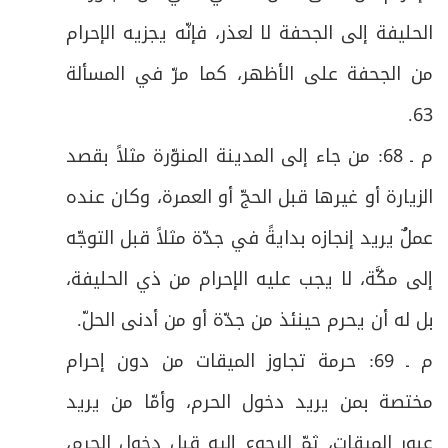
ص
أولاً: في صفات الهدي
53
الحليفة إلى الجحفة لا لعذر، فإنّه يجزيه الإحرام
من الجحفة على الأظهر، كما مرّ في المسألة
ص
ثانياً: في شروط الذبح
54
.
63
ص
ثالثاً: في مصرف هدي التَّمتُّع
55
م ـ 68: من جاء إلى المدينة المنوّرة مثلاً بقصد
ص
الواجب الثالث: الحلق أو التقصير فيه فرع
الزيارة أو غيرها قبل الحجّ أو العمرة، وكان عنده
58
عملٌ يريد إنجازه بدايةً في جدّة مثلاً قبل التوجّه
المبحث الخامس: في واجبات مكَّة المكرّمة، وهي
ص
59
خمسة.
إلى مكَّة، لا يجب عليه الإحرام من ذي الحليفة،
بل له أن يحرم حينئذ من جدّة أو من أدنى الحلّ
.
ص
الفرع الأول: في طواف الحجّ وصلاته والسعي
60
م ـ 69: حرمة تجاوز الميقات من دون إحرام
ص
الفرع الثاني: في طواف النساء وصلاته
61
مختصة بمن يريد دخول الحرم، وأمّا من يريد
ص
فرعٌ: في آداب الطواف والسعي
عبور الميقات، ثمّ الرجوع إليه قبل دخول الحرم،