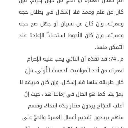
أتم أعمال العمرة أو الحجّ من دون إحرام، فإن
ص
المبحث الثاني: في أحكام المحصور
كان عن علم وعمد فلا إشكال في بطلان حجه
78
وعمرته، وإن كان عن نسيان أو جهل صح حجه
ص
أدعية
79
وعمرته، وإن كان الأحوط استحباباً الإعادة عند
ص
زيـارة النبـي(ص)
80
التمكن منها
.
ص
م ـ 74: قد تقدّم أن النائي يجب عليه الإحرام
زيـارة أميـن اللـه
81
لعمرته من أحد المواقيت الخمسة الأُولى، فإن
ص
دعـاء ليلـة عرفـة
82
كان طريقه منها فلا إشكال، وإن كان طريقه لا
ص
دعاء الإمام الحسين(ع) يوم عرفة
83
يمرّ بها كما هو الحال في زماننا هذا، حيث إنّ
أغلب الحجّاج يردون مطار جدّة ابتداءً، وقسم
ص
دعاء الإمام زين العابدين(ع) يوم عرفة
84
منهم يريدون تقديم أعمال العمرة والحجّ على
ص
دعاء التوبة للإمام زين العابدين(ع)
85