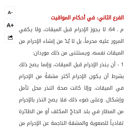
الفرع الخامس: في حدود الحرم وأحكامه
22
A
-
ص
الفرع الثاني: في أحكام المواقيت
فرعٌ: في مستحبات دخول الحرم
23
+A
م ـ 64: لا يجوز الإحرام قبل الميقات، ولا يكفي
ص
فرعٌ: في آداب مكَّة المعظَّمة
24
المرور عليه محرماً، بل لا بُدّ من إنشاء الإحرام من
ص
المبحث الثاني: في الطواف بالبيت وفيه فروع
25
الميقات نفسه، ويستثنى من ذلك موردان
:
1 - أن ينذر الإحرام قبل الميقات، وإنما يصح ذلك
ص
الفرع الأول في شروط الطواف وأحكامه
26
بشرط أن يكون الإحرام أكثر مشقةً من الإحرام
ص
الفرع الثاني: في واجبات الطواف
27
في الميقات، وإلا كانت صحة النذر محل تأمل
ص
الفرع الثالث: في قطع الطواف:
وإشكال. وعلى ضوء ذلك فلا يصح النذر بالإحرام
28
من المطار في بلد الحاجّ المكلف أو من الطائرة
ص
الفرع الرابع: في النقصان والزيادة في الطواف
29
تفادياً للصعوبة والمشقة الناجمة عن الإحرام من
ص