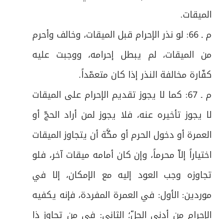
المبحث الثالث: في الوقوف بمزدلفة (المشعر
ص
46
الميقات
.
الحرام) فيه فروع
م ـ 66: لو نذر الإحرام قبل الميقات، وخالف وأحرم
ص
فرعٌ: في حكم إدراك الوقوفين أو أحدهما
47
من الميقات، لم يبطل إحرامه، ووجبت عليه
ص
فرعٌ في آداب الوقوف بمزدلفة:
48
كفّارة مخالفة النذر إذا كان متعمّداً
.
م ـ 67: كما لا يجوز تقديم الإحرام على الميقات
المبحث الرابع: في أعمال منى يوم العيد فيه
ص
49
واجبان وفروع
لا يجوز تأخيره عنه، فلا يجوز لمن أراد الحجّ أو
العمرة أو دخول الحرم أو مكَّة أن يتجاوز الميقات
ص
الواجب الأول: رمي جمرة العقبة
50
اختياراً إلاّ محرماً، وإن كان أمامه ميقات آخر، فلو
ص
فرعٌ: في مستحبات رمي الجمرات
51
تجاوزه وجب العود إليه مع الإمكان، إلا في
الواجب الثاني: الذبح أو النحر تفاصيل هذا
موردين: الأول: في العمرة المفردة، فإنه يكفيه
ص
52
الواجب وأحكامه
الإحرام من أدنى الحلّ؛ الثاني: في من تجاوز ذا