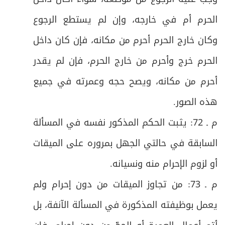
ص
الفصل الثاني: في العمرة المفردة
70
الحرم أم في خارجه، وإن لم يستطع الرجوع
ص
خـاتمـــة وفيها خمسة مطالب
71
وكان خارج الحرم أحرم من مكانه، فإن كان داخل
الحرم خرج وأحرم من خارج الحرم، فإن لم يقدر
ص
المطلب الأول: في الكفارات
72
أحرم من مكانه، ويصح حجه وعمرته في جميع
ص
المطلب الثاني: في وجوب الاستنابة للحج
73
هذه الصور
.
ص
المطلب الثالث: في الوصية بالحج
م ـ 72: يثبت الحكم المذكور نفسه في المسألة
74
السابقة في حالتي الجهل بمروره على الميقات
ص
المطلب الرابع: في النيابة للحج
75
أو لزوم الإحرام منه ونسيانه
.
المطلب الخامس: في أحكام المصدود والمحصور
ص
م ـ 73: من تجاوز الميقات من دون إحرام ولم
76
وفيه مبحثان
يعمل بوظيفته المذكورة في المسألة الآنفة، بل
ص
المبحث الأول: في أحكام المصدود
77