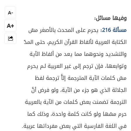
الفصل الثالث: في الأغسال
121
A
-
ص
وفيها مسائل:
المبحث الأول ـ في الجنابة
124
+A
مسألة 216:
يحرم على المحدث بالأصغر مسّ
ص
المبحث الثاني ـ في الحيض
130
الكتابة العربية لألفاظ القرآن الكريم، حتى المدّ
ص
المبحث الثالث ـ في النفاس
151
والتشديد ونحوهما مما يعد من ألفاظ الآية
وتوابعها، فإن ترجم إلى غير العربية لـم يحرم
ص
المبحث الرابع ـ في الاستحاضة
157
مسّ كلمات الآية المترجمة إلاَّ ترجمة لفظ
المبحث الخامس ـ في تروك الحائض والنفساء
ص
165
الجلالة الذي هو جزء من الآية، ولو فرض أنَّ
والمستحاضة
الترجمة تضمنت بعض كلمات من الآية بالعربية
ص
المقصد الثاني: في كيفيّة الغسل
169
حرم مسّها ولو كانت كلمة واحدة، وذلك كما
ص
الفصل الرابع: في أحكام الأموات
179
في اللغة الفارسية التي بعض مفرداتها عربية.