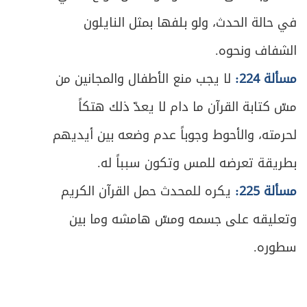
ص
المبحث الأول ـ النية
في حالة الحدث، ولو بلفها بمثل النايلون
279
الشفاف ونحوه.
ص
المبحث الثاني ـ تكبيرة الإحرام
283
مسألة 224:
لا يجب منع الأطفال والمجانين من
ص
المبحث الثالث ـ القراءة والذكر
284
مسّ كتابة القرآن ما دام لا يعدّ ذلك هتكاً
ص
لحرمته، والأحوط وجوباً عدم وضعه بين أيديهم
المبحث الرابع ـ الركوع
295
بطريقة تعرضه للمس وتكون سبباً له.
ص
المبحث الخامس ـ السجود
299
مسألة 225:
يكره للمحدث حمل القرآن الكريم
ص
المبحث السادس ـ التشهد والتسليم
311
وتعليقه على جسمه ومسّ هامشه وما بين
سطوره.
ص
الفصل الثالث: الخلل الواقع في الصلاة
317
ص
المبحث الأول : منافيات الصلاة
320