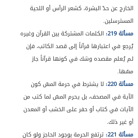
الخارج عن حدّ البشرة، كشعر الرأس أو اللحية
ص
المبحث الأول ـ في مسوغات التيمم
217
المسترسلين.
ص
المبحث الثاني ـ في ما يتيمم به
220
مسألة 219:
الكلمات المشتركة بين القرآن وغيره
ص
المبحث الثالث ـ في شرائط التيمم
221
يُرجع في اعتبارها قرآناً إلى قصد الكاتب، فإن
لـم يُعلم مقصده وشك في كونها قرآناً جاز
ص
المبحث الرابع ـ في كيفية التيمم
222
مسّها.
ص
المبحث الخامس ـ في أحكام التيمم
223
مسألة 220:
لا يشترط في حرمة المسّ كون
ص
الباب الثاني: في الصلاة
الآية في المصحف، بل يحرم المسّ لما كتب من
229
الآيات في كتاب أو حفر على الخشب أو المعدن
ص
هيئة الصلاة وصورتها العامة
230
أو غير ذلك.
ص
الفصل الأول: في مقدمات الصلاة
235
مسألة 221:
ترتفع الحرمة بوجود الحاجز ولو كان