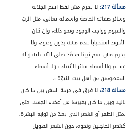
مسألة 217:
لا يحرم مسّ لفظ اسم الجلالة
ص
ما يفعل عند ظهور إمارات الموت والاحتضار
181
وسائر صفاته الخاصة وأسمائه تعالى، مثل الربّ
ص
المبحث الأول ـ في تغسيل الميت
189
والقيوم وواجب الوجود ونحو ذلك، وإن كان
ص
المبحث الثاني ـ في التحنيط
الأحوط استحباباً عدم مسّه بدون وضوء، ولا
196
يحرم مسّ اسم نبينا محمَّد صلى الله عليه وآله
ص
المبحث الثالث ـ في تكفين الميت
197
وسلم ولا أسماء سائر الأنبياء i ولا أسماء
ص
المبحث الرابع ـ في الصلاة على الميت
200
المعصومين من أهل بيت النبوّة i.
ص
مسألة 218:
لا فرق في حرمة المسّ بين ما كان
المبحث الخامس ـ في الدفن
206
باليد وبين ما كان بغيرها من أعضاء الجسد، حتى
ص
المبحث السادس ـ في غسل مسّ الميت
213
بمثل الظفر أو الشعر الذي يعدّ من توابع البشرة،
ص
الفصل الخامس: في التيمم
215
كشعر الحاجبين ونحوه، دون الشعر الطويل