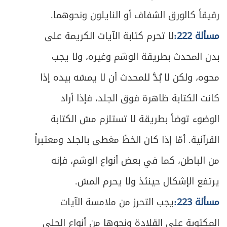
ص
رقيقاً كالورق الشفاف أو النايلون ونحوهما.
المبحث الأول ـ في أوقات الفرائض ونوافلها
237
مسألة 222:
لا تحرم كتابة الآيات الكريمة على
ص
المبحث الثاني ـ في لباس المصلي
246
بدن المحدث بطريقة الوشم وغيره، ولا يجب
ص
في ما يُعفى عنه من النجاسة في الصلاة
250
محوه، ولكن لا بُدَّ للمحدث أن لا يمسّه بيده إذا
كانت الكتابة ظاهرة فوق الجلد، فإذا أراد
ص
المبحث الثالث ـ في مكان المصلي
259
الوضوء توضأ بطريقة لا تستلزم مسّ الكتابة
ص
المبحث الرابع ـ في الاستقبال
267
القرآنية. أمّا إذا كان الخطّ مغطى بالجلد ومعتبراً
ص
المبحث الخامس ـ في القيام
من الباطن، كما في بعض أنواع الوشم، فإنه
269
يرتفع الإشكال حينئذ ولا يحرم المسّ.
ص
الفصل الثاني - في أفعال الصلاة
273
مسألة 223:
يجب التحرز من ملامسة الآيات
ص
أحكام الأذان والإقامة
275
المكتوبة على القلادة ونحوها من أنواع الحلي