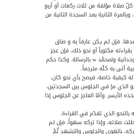
لّ صلاة مؤلفة من ثلاث ركعات أو أربع
وبالمرة الثانية بعد السجدة الثانية من
عدها. فإن لـم يكن عارفاً به و ضاق
قراءته مكتوباً أو نحو ذلك، فإن عجز
عنه أتى بما يحسن مما يعتبر شهادة لله تعالى بالوحدانية ولمحمَّد w بالرسالة. وكذا حكم
ة أتى به كلّه مترجماً.
له كيفية خاصة، فيصح بأي نحو كان،
 الذي مرّ في الجلوس بين السجدتين،
الأيسر. وأمّا العاجز عن الجلوس إذا
 بالنحو الذي تقدّم في القراءة.
طلت صلاته، وإذا تركه سهواً، فإن لـم
كه، بالهوي والجلوس والتشهد ثُمَّ