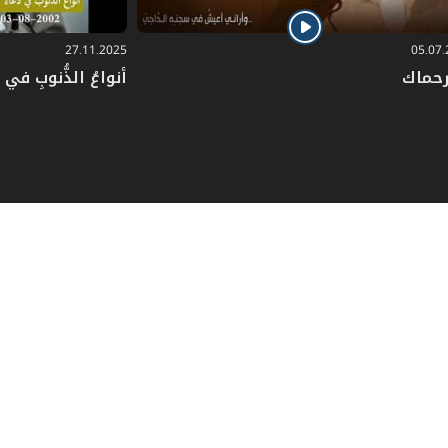
27.11.2025
05.07
رحماك
أنواعُ الذُّنوبِ في دُ