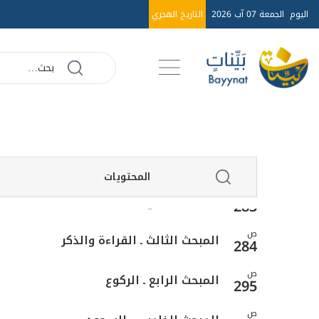
المبحث الرابع ـ في الاستقبال
267
اليوم
الجمعة 07 آب 2026
التاريخ الهجري
ص
المبحث الخامس ـ في القيام
269
ص
الفصل الثاني - في أفعال الصلاة
273
ص
أحكام الأذان والإقامة
275
ص
المبحث الأول ـ النية
279
المحتويات
ص
المبحث الثاني ـ تكبيرة الإحرام
283
ص
المبحث الثالث ـ القراءة والذكر
284
ص
المبحث الرابع ـ الركوع
295
ص