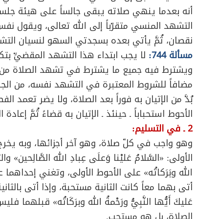
أنه بعدما ينهي صلاته يبقى جالساً على هيئة جلسة
التشهد المنسي متقرّباً إلى الله تعالى، ويقول نفس
نقصان، ثُمَّ يأتي بعده بسجدتي السهو لنسيان التش
مسألة 744:
لا يجب ابتداء هذا التشهد المقضيِّ بتكبي
ويشترط فيه جميع ما يشترط في تشهد الصلاة من ال
مضافاً للشروط المعتبرة في التشهد نفسه، من الجل
بُدَّ من الإتيان به فوراً بعد الصلاة، ولا يضر تعمد ا
الأحوط استحباباً ـ حينئذ ـ الإتيان به قضاءً ثُمَّ إعادة ا
2 ـ في التسليم:
وهو واجب في كلّ صلاة، وهو آخر أجزائها، وبه يخرج
الأولى: «السَّلامُ عَليْنا وَعلَى عِبادِ الله الصَّالِحين» وال
الله وبَرَكاتُه» على الأحوط الأولى، وتغني إحداهما عن 
أتى بهما معاً كانت الثانية مستحبة، وإذا أتى بالثانية 
عَليكَ أَيُّها النَّبِيُّ ورَحْمةُ الله وبرَكَاتُه» قبلهما ف
الصلاة، بل هو مستحب.