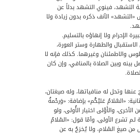
 التشهد، فينوي التشهد بدلاً عن
 «التشهد» الآنف ذكره بدون زيادة ولا
هد.
رة الإحرام ولا إنهاؤه بالتسليم.
استقبال والطهارة وستر العورة،
وس والاطمئنان وغيرهما. كذلك فإنه لا
لفصل بينه وبين الصلاة بالمنافي، وإن كان
لصلاة.
 عنها وتحل له منافياتها، وله صيغتان،
ثانية: «السَّلامُ عَليْكُم» بإضافة: «وَرحْمةُ
الأخرى، والأَوْلى اختيار الأُولى، ولو
لـم تشرع الأولى، وأمّا قول: «السَّلامُ
ليس من صيغ السَّلام، ولا يُخرَجُ به عن