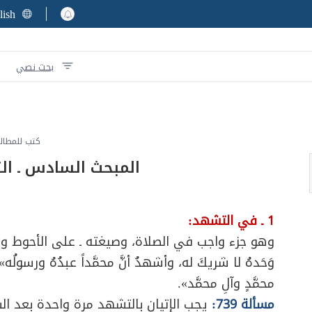
lish
بحث نصي
كتب للمطال
المبحث السادس ـ ا
1 ـ في التشهد:
وهو جزء واجب في الصلاة، وصيغته ـ على الأحوط وجوباً ـ
وَحَدهُ لا شريكَ له، وأشهدُ أنَّ محمَّداً عبدُهُ ورسولُ
محمَّدٍ وآلِ محمَّد».
مسألة 739:
يجب الإتيان بالتشهد مرة واحدة بعد الس