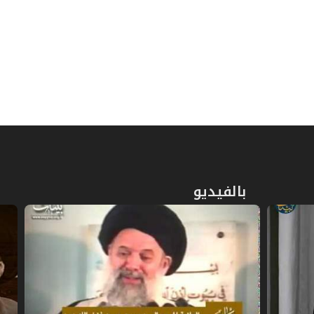
461
ص
المبحث السادس ـ في الفدية
467
ص
المبحث السابع ـ في القضاء
469
ص
الفصل الثاني: في الاعتكاف
473
ص
المبحث الأول ـ في شرائط الاعتكاف
475
بالفيديو
المبحث الثاني ـ في ما يحرم على
ص
478
المعتكف
ص
المبحث الثالث ـ في أحكام الاعتكاف
479
ص
الباب الرابع: في الزكاة
483