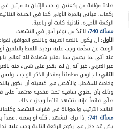
صلاة مؤلفة من ركعتين. ويجب الإتيان به مرتين في ك
ركعات، فيأتي بالمرة الأولى كما في الصلاة الثنائية، 
الركعة الأخيرة، ثلاثية كانت أو رباعية.
مسألة 740:
لا بُدَّ من توفر أمور في التشهد:
الأول:
أن يكون باللغة العربية وبالنحو الموافق لقوا
الوقت عن تعلّمه وجب عليه ترديد اللفظ بالتلقين أو ب
غير العربي، غير أنه إن لـم يقدر على شيء منه بالعربي
الثاني:
الجلوس مطمئناً بمقدار الذكر الواجب. وليس 
وخاصة للمضطر. والأفضل في كيفيته أن يكون بالنحو
وذلك بأن يطوي ساقيه تحت فخذيه معتمداً على فخذه 
صلّى قائماً فإنه يتشهد قائماً ويجزيه ذلك.
الثالث: الترتيب والموالاة في فقرات التشهد وكلماته
مسألة 741:
إذا ترك التشهد ـ كلّه أو بعضه ـ عمداً ب
يكن قد دخل في ركوع الركعة التالية وجب عليه تدار