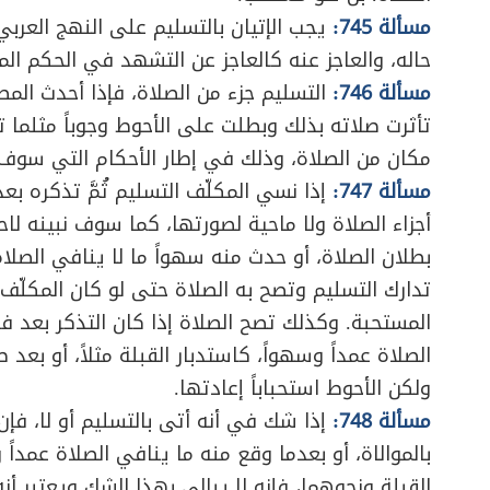
مسألة 745:
يجب الإتيان بالتسليم على النهج العرب
حاله، والعاجز عنه كالعاجز عن التشهد في الحكم المت
مسألة 746:
التسليم جزء من الصلاة، فإذا أحدث الم
تأثرت صلاته بذلك وبطلت على الأحوط وجوباً مثلما 
مكان من الصلاة، وذلك في إطار الأحكام التي سوف 
مسألة 747:
إذا نسي المكلّف التسليم ثُمَّ تذكره بعد 
أجزاء الصلاة ولا ماحية لصورتها، كما سوف نبينه لا
بطلان الصلاة، أو حدث منه سهواً ما لا ينافي الصلاة سه
تدارك التسليم وتصح به الصلاة حتى لو كان المكلّف
المستحبة. وكذلك تصح الصلاة إذا كان التذكر بعد فو
الصلاة عمداً وسهواً، كاستدبار القبلة مثلاً، أو بعد 
ولكن الأحوط استحباباً إعادتها.
مسألة 748:
إذا شك في أنه أتى بالتسليم أو لا، ف
بالموالاة، أو بعدما وقع منه ما ينافي الصلاة عمداً 
القبلة ونحوهما، فإنه لا يبالي بهذا الشك ويعتبر أن