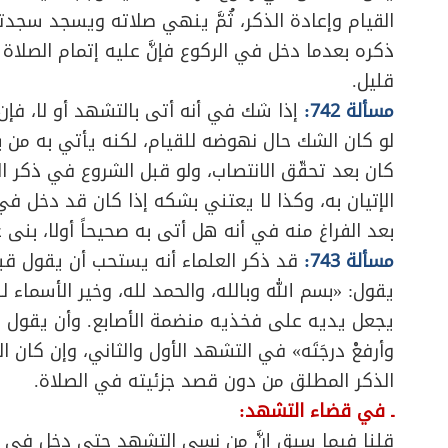
القيام وإعادة الذكر، ثُمَّ ينهي صلاته ويسجد سجدت
ذكره بعدما دخل في الركوع فإنَّ عليه إتمام الصلا
قليل.
مسألة 742:
إذا شك في أنه أتى بالتشهد أو لا، فإن ك
لو كان الشك حال نهوضه للقيام، لكنه يأتي به من با
كان بعد تحقّق الانتصاب، ولو قبل الشروع في ذكر ا
الإتيان به، وكذا لا يعتني بشكه إذا كان قد دخل في 
بعد الفراغ منه في أنه هل أتى به صحيحاً أولا، بنى
مسألة 743:
قد ذكر العلماء أنه يستحب أن يقول قبل
يقول: «بسم الله وبالله، والحمد لله، وخير الأسماء ل
يجعل يديه على فخذيه منضمة الأصابع. وأن يقول في 
وأرفعْ درجَتَه» في التشهد الأول والثاني، وإن كان 
الذكر المطلق من دون قصد جزئيته في الصلاة.
ـ في قضاء التشهد:
قلنا فيما سبق إنَّ من نسي التشهد حتى دخل في رك