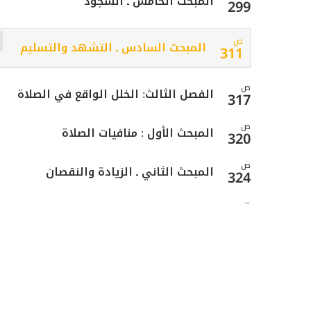
المبحث الخامس ـ السجود
299
ص
المبحث السادس ـ التشهد والتسليم
311
ص
الفصل الثالث: الخلل الواقع في الصلاة
317
ص
المبحث الأول : منافيات الصلاة
320
ص
المبحث الثاني ـ الزيادة والنقصان
324
ص
المبحث الثالث ـ في الشك
333
ص
الفصل الرابع: صلاة المسافر
349
ص
القصر والتمام
351