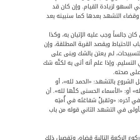
ي السهو لزيادة القيام. وإن كان قد
ة وقضاء التشهد بعدها كما سنبينه بعد
ان جالساً وجب عليه الإتيان به، وكذا
ب الاحتياط وبقصد القربة المطلقة، وإن
لتسبيحات، لـم يعتن بالشك وبنى على
التسليم. وإذا علم أنه أتى به لكنَّه شك
 على صحته.
 الشروع بالتشهد: «الحمد لله»، أو
له» أو: «الأسماء الحسنى كلّها لله». أن
آخره: «وتقبلْ شفاعَتَه في أُمتِه
الأولى في التشهد الثاني قوله من باب
وع الركعة التالية قضاه، وتفصيل ذلك