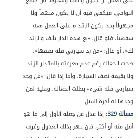
على العمل أن يكون واضحاً ومعلوماً من جميع
ص
المبحث الخامس ـ في اللزوم والفسخ
النواحي، فيكفي فيه أن لا يكون مبهماً ولا
465
مجهولاً بحد يكون الإقدام على العمل معه
ص
الأول ـ خيار المجلس
466
سفهياً، فلو قال: «بع هذه الدار بألف والزائد
ص
الثاني ـ خيار الحيوان
468
لك»، أو قال: «من رد سيارتي فله نصفها»،
ص
صحت الجعالة رغم عدم معرفته بالمقدار الزائد
الثالث ـ خيار التأخير
469
ولا بقيمة نصف السيارة، وأما إذا قال: «من وجد
ص
الرابع ـ خيار تخلف الوصف (الرؤية)
472
سيارتي فله شيء» بطلت الجعالة، وعليه لمن
ص
الخامس ـ خيار تخلف الشرط
474
وجدها له أجرة المثل.
مسألة 329:
إذا عدل عن جعله الأول إلى ما هو
ص
السادس ـ خيار الشرط
480
أقل منه أو أكثر، فإن جهر بذلك العدول وعُرف
ص
السابع ـ خيار الغبن
485