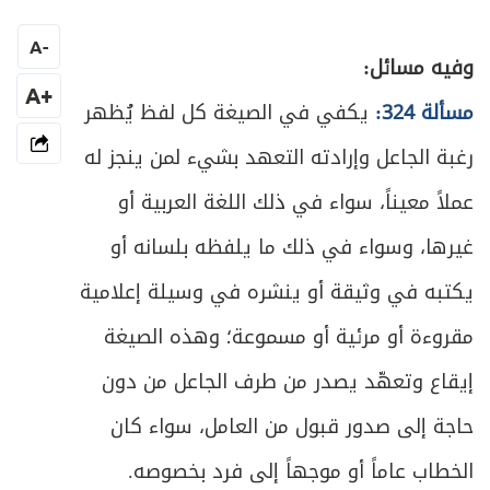
المبحث الرابع ـ في حدود التصرف بالمنفعة
ص
292
وأحكام الإخلاء
A
-
وفيه مسائل:
ص
المبحث الخامس ـ في ما تجوز إجارته من الأعيان
+A
296
مسألة 324:
يكفي في الصيغة كل لفظ يُظهر
ص
رغبة الجاعل وإرادته التعهد بشيء لمن ينجز له
المقصد الثاني في الهبات
303
عملاً معيناً، سواء في ذلك اللغة العربية أو
ص
الباب الأول في الهبة والصدقة
304
غيرها، وسواء في ذلك ما يلفظه بلسانه أو
ص
الفصل الأول في الهبة
311
يكتبه في وثيقة أو ينشره في وسيلة إعلامية
مقروءة أو مرئية أو مسموعة؛ وهذه الصيغة
ص
المبحث الأول ـ في الصيغة والشروط للهبة
312
إيقاع وتعهّد يصدر من طرف الجاعل من دون
ص
المبحث الثاني ـ في الهبة المعوَّضة
314
حاجة إلى صدور قبول من العامل، سواء كان
ص
المبحث الثالث ـ في لزوم الهبة
315
الخطاب عاماً أو موجهاً إلى فرد بخصوصه.