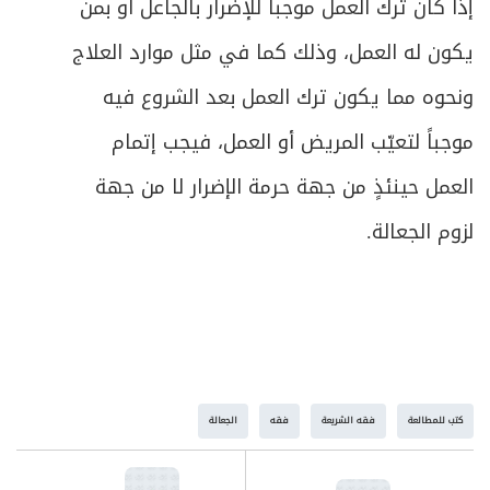
إذا كان ترك العمل موجباً للإضرار بالجاعل أو بمن
ص
المبحث الثالث ـ في بيع السلف
517
يكون له العمل، وذلك كما في مثل موارد العلاج
ونحوه مما يكون ترك العمل بعد الشروع فيه
ص
الفصل الثالث في الثمن
525
موجباً لتعيّب المريض أو العمل، فيجب إتمام
ص
المبحث الأول ـ في مقدار الثمن
527
العمل حينئذٍ من جهة حرمة الإضرار لا من جهة
ص
المبحث الثاني ـ في ربا المعاملة
لزوم الجعالة.
530
ص
المبحث الثالث ـ في النقد والنسيئة
544
ص
الباب الثاني: في الصلح
548
ص
المبحث الأول ـ في صيغة الصلح وخصائصه
549
كتب للمطالعة
فقه الشريعة
فقه
الجعالة
ص
المبحث الثاني ـ في موارد الصلح
551