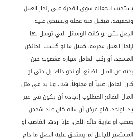
346
يستجيب للجعالة سوى القدرة على إنجاز العمل
ص
المبحث الثالث ـ في الموصى له
347
وتحقيقه، فيقبل منه عمله ويستحق عليه
ص
الجعل حتى لو كانت الوسائل التي توسل بها
المبحث الرابع ـ في الموصى به
349
لإنجاز العمل محرمة، كمثل ما لو كنست الحائض
ص
المطلب الأول ـ في شروط الموصى به
350
المسجد، أو ركب العامل سيارة مغصوبة حين
ص
المطلب الثاني ـ في مقدار الموصى به
351
بحثه عن المال الضائع، أو نحو ذلك؛ بل حتى لو
كان العامل صبياً أو مجنوناً. هذا، ولا بد في مثل
ص
المطلب الثالث ـ في غموض الوصايا وتعارضها
358
المال الضائع المطلوب إيجاده أن يكون في غير
المطلب الرابع ـ في حكم النماء والتلف
ص
361
يد الواجد، فلو فرض أن ماله كان عند شخص
العارضين على التركة
بغصب أو عارية حالّة الأجل، فإذا ردها الغاصب أو
المطلب الخامس ـ في الوصية بالولاية على
ص
363
المستعير للجاعل لم يستحق عليه الجعل ما دام
القاصر