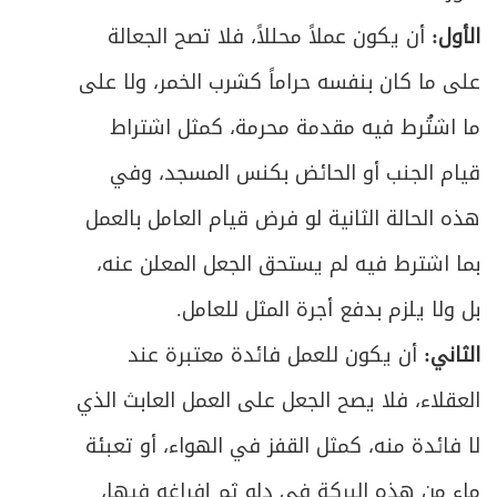
ص
المبحث الأول ـ في أقسام الوقف وصيغته
383
الأول:
أن يكون عملاً محللاً، فلا تصح الجعالة
ص
المطلب الأول ـ في أقسام الوقف
على ما كان بنفسه حراماً كشرب الخمر، ولا على
384
ما اشتُرط فيه مقدمة محرمة، كمثل اشتراط
ص
المطلب الثاني ـ في أركان الوقف
386
قيام الجنب أو الحائض بكنس المسجد، وفي
ص
المطلب الثالث ـ في أثر الوقف ولزومه
393
هذه الحالة الثانية لو فرض قيام العامل بالعمل
ص
بما اشترط فيه لم يستحق الجعل المعلن عنه،
المطلب الرابع ـ في ما يثبت به الوقف
394
بل ولا يلزم بدفع أجرة المثل للعامل.
ص
المبحث الثاني ـ في الواقف
395
الثاني:
أن يكون للعمل فائدة معتبرة عند
ص
المبحث الثالث ـ في العين الموقوفة
396
العقلاء، فلا يصح الجعل على العمل العابث الذي
لا فائدة منه، كمثل القفز في الهواء، أو تعبئة
ص
المبحث الرابع ـ في الموقوف عليه
398
ماء من هذه البركة في دلو ثم إفراغه فيها،