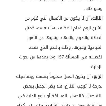
ص
المبحث الخامس ـ في كيفية التصرف في الوقف
402
ونحو ذلك.
ص
المطلب الأول ـ في ولي الوقف
الثالث:
أن لا يكون من الأعمال التي عُلِم من
403
الشرع لزوم قيام المكلف بها بنفسه، كمثل
ص
المطلب الثاني ـ في كيفيّة التصرف
406
الصلاة والصوم والجهاد ونحوها من الأمور
المطلب الثالث ـ في حكم خراب الوقف وموارد
ص
العبادية وغيرها، وذلك بالنحو الذي تقدم
414
جواز بيعه
تفصيله في المسألة 157 وما بعدها من بحوث
ص
الفصل الثاني في التحبيس وأخواته
421
الإجارة.
ص
المقصد الثالث في المعاوضات
الرابع:
أن يكون العمل معلوماً بنفسه وبتفاصيله
426
بدرجة لا توجب التنازع، فلا يضر الجهل ببعض
ص
تمهيد في آداب التجارة ومحرَّماتها
427
التفاصيل، كالجهل بالمسافة أو بنوع الدابة في
ص
المطلب الأول ـ في آداب التجارة
428
مثل قوله:«من رد دابتي الشاردة فله علي كذا»،