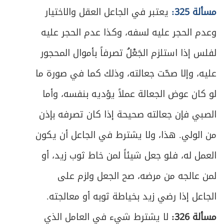
مسألة 325:
يعتبر في الجاعل العقل والاختيار
ص
الفصل الثاني في الصدقة
319
وعدم الحجر عليه لسفه، وكذا عدم الحجر عليه
ص
الباب الثاني في العارية
324
لفلس إذا استلزم الجَعْلُ تصرفاً بأموال المحجور
ص
المبحث الأول ـ في صيغة وشروط عقد العارية
عليه، وإلا صحّت جعالته، وذلك كما في صورة ما
325
لو كان عوض الجعالة عملاً يؤديه بنفسه، وأما
ص
المبحث الثاني ـ في جواز العقد ولزومه
328
الصبي فإن جعالته صحيحة إذا كان تصرفه بإذن
المبحث الثالث ـ في كيفية الاستفادة وأحكام
ص
من الولي. هذا، ولا يشترط في الجاعل أن يكون
330
التلف
العمل له، فلو جعل شيئاً لمن خاط ثوب زيد، أو
ص
الباب الثالث في الوصية
335
لمن عالجه من مرضه، صح الجعل ولزم على
ص
الجاعل إذا رضي زيد بخياطة ثوبه أو معالجته.
المبحث الأول ـ في أقسام الوصية وصيغتها
339
مسألة 326:
لا يشترط شيء في العامل الذي
ص
المبحث الثاني ـ في شروط الموصي