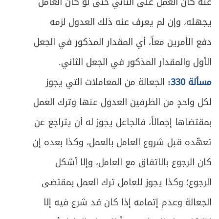
عنه كان العمل على الثاني حتى لو كان العامل
ص
الثامن ـ خيار العيب
يجهله، وإن لم يعرف عنه ذلك العدول لزمه
493
دفع الأمرين معاً، أي المقدار المذكور في الجعل
ص
التاسع ـ خيار تبعض الصفقة
498
الأول والمقدار المذكور في الجعل الثاني.
ص
المطلب الثاني ـ في الإقالة
503
مسألة 330:
الجعالة من المعاملات التي يجوز
ص
الفصل الثاني في المثمن
لكل واحدٍ من الطرفين العدول عنها وترك العمل
505
بمقتضاها إجمالاً، فالجاعل يجوز له أن يتراجع عن
ص
المبحث الأول ـ في بيع الثمار
507
تعهّده قبل شروع العامل بالعمل، وكذا بعده إن
ص
المطلب الأول ـ في بيع الثمرة قبل ظهورها
508
كان الرجوع بالاتفاق مع العامل، وإلا أشكل
ص
الرجوع؛ وكذا يجوز للعامل ترك العمل بمقتضى
المطلب الثاني ـ في ما تباع به الثمرة
513
الجعالة وعدم إتمامه إذا كان قد شرع فيه إلا
ص
المبحث الثاني ـ في بيع الحيوان
515