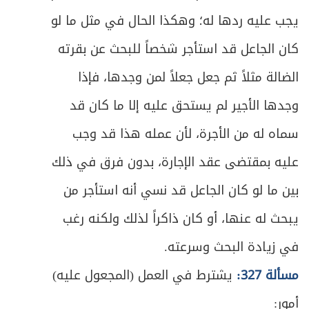
يجب عليه ردها له؛ وهكذا الحال في مثل ما لو
ص
المطلب السادس ـ الوصية بالحرمان
366
كان الجاعل قد استأجر شخصاً للبحث عن بقرته
ص
المبحث الخامس- في الوصي
367
الضالة مثلاً ثم جعل جعلاً لمن وجدها، فإذا
وجدها الأجير لم يستحق عليه إلا ما كان قد
ص
المطلب الأول ـ في الشروط
368
سماه له من الأجرة، لأن عمله هذا قد وجب
ص
المطلب الثاني ـ في كيفية القيام بالوصية
371
عليه بمقتضى عقد الإجارة، بدون فرق في ذلك
المطلب الثالث ـ في حكم فقدان الوصي
بين ما لو كان الجاعل قد نسي أنه استأجر من
ص
375
للشروط
يبحث له عنها، أو كان ذاكراً لذلك ولكنه رغب
ص
الباب الرابع في الوقف والحَبس
379
في زيادة البحث وسرعته.
مسألة 327:
يشترط في العمل (المجعول عليه)
ص
الفصل الأول في الوقف
381
أمور: