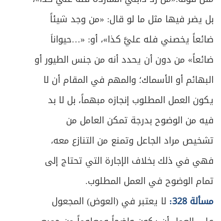
ص
بل يضر فيها مثل ما لو قال: «من وجد شيئاً
المطلب الثاني ـ في ما يحرم الاتجار به
429
ضائعاً يخصني فله عليَّ كذا»، أو: «…حيواناَ
ص
المطلب الثالث ـ في ما يحرم فعله حين الاتجار
436
ضائعاً» من دون أن يحدد أنه من جنس الطيور أو
ص
الباب الأول في البيع
440
البهائم أو الأسماك؛ والمهم في المقام أن لا
يكون العمل المطلوب إنجازه مبهماً، بل لا بد
ص
الفصل الأول في عقد البيع
441
فيه من الوضوح بدرجة تمكن العامل من
ص
المبحث الأول ـ في التعريف والصيغة
443
تشخيص مراد الجاعل وتمنع من التنازع معه،
ص
المبحث الثاني ـ في شروط المتعاقدين
446
فهي في ذلك بخلاف الإجارة التي تحتاج إلى
تمام الوضوح في العمل المطلوب.
ص
المبحث الثالث ـ في شروط العوضين
452
مسألة 328:
لا يعتبر في (العوض) المجعول
ص
المبحث الرابع ـ في التسليم والقبض
461