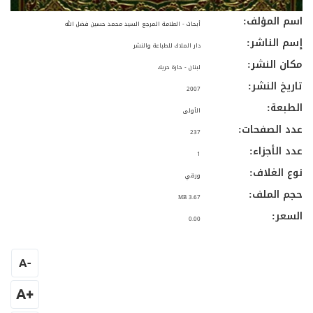
اسم المؤلف:
أبحاث - العلامة المرجع السيد محمد حسين فضل الله
إسم الناشر:
دار الملاك للطباعة والنشر
مكان النشر:
لبنان - حارة حريك
تاريخ النشر:
2007
الطبعة:
الأولى
عدد الصفحات:
237
عدد الأجزاء:
1
نوع الغلاف:
ورقي
حجم الملف:
3.67 MB
السعر:
0.00
A
-
+A