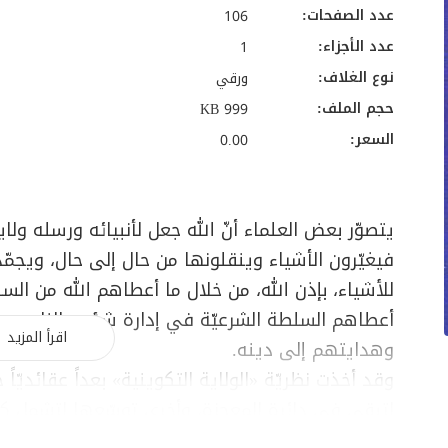
عدد الصفحات:
106
عدد الأجزاء:
1
نوع الغلاف:
ورقي
حجم الملف:
999 KB
السعر:
0.00
يتصوّر بعض العلماء أنّ الله جعل لأنبيائه ورسله ولاية
فيغيّرون الأشياء وينقلونها من حال إلى حال، ويجمّ
للأشياء، بإذن الله، من خلال ما أعطاهم الله من ا
أعطاهم السلطة الشرعيّة في إدارة شؤون الناس وحك
اقرأ المزيد
وهدايتهم إلى دينه.
وقد أخذت نظريّة «الولاية التكوينية» بعداً عقائديّاً ح
لتبقى في دائرة المعجزة، وأخرى توسّعها لتشمل كلّ 
فوّض للأنبياء وللأئم
ة
(ع)
أمر التصرّف في الكون في 