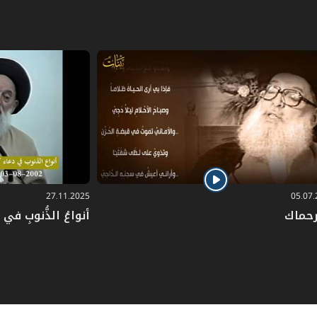
27.11.2025
05.07
رحماك
أنواعُ الذُّنوبِ في دُ