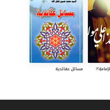
لإمامةِ؟!
مسائل عقائدية