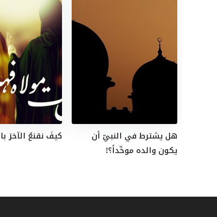
هل يشترط في النبيّ أن
كيفَ نقنعُ الآخرَ با
يكون والده موحِّداً؟!