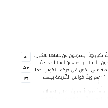
ً تكوينيّةً، يتصرّفون من خلالها بالكون،
A
-
دون الأسباب ويصنعون أسباباً جديدةً
+A
لسلطة على الكون في حركة التكوين، كما
مهم وبثّ قوانين الشّريعة بينهم
اسماً متنوّعاً؛ فتارةً تضيّق المسألة
الكون، حتّى إنّ البعض يرى أنّ الله
حركته الخفيّة والظاهرة، بحيث إنّهم