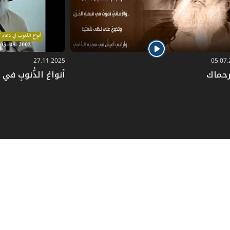
27.11.2025
05.07
رحماك
أنواعُ الذُّنوبِ في دُ